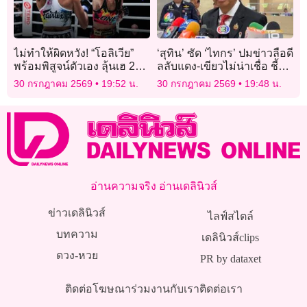
ไม่ทำให้ผิดหวัง! “โอลิเวีย”
‘สุทิน’ ซัด ‘ไทกร’ ปมข่าวลือดี
พร้อมพิสูจน์ตัวเอง ลุ้นเฮ 2
ลลับแดง-เขียวไม่น่าเชื่อ ชี้
ไฟต์รวด ศึก ONE ลุมพินี 164
หาก ‘ทักษิณ’ คุยการเมืองไม่
30 กรกฎาคม 2569
19:52 น.
30 กรกฎาคม 2569
19:48 น.
ต้องนัดถึงโมนาโก
อ่านความจริง อ่านเดลินิวส์
ข่าวเดลินิวส์
ไลฟ์สไตล์
บทความ
เดลินิวส์clips
ดวง-หวย
PR by dataxet
ติดต่อโฆษณา
ร่วมงานกับเรา
ติดต่อเรา