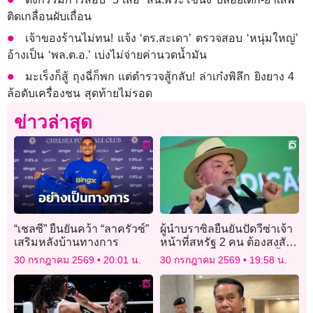
ติดเกลื่อนผับเถื่อน
เจ้าของร้านไม่ทน! แจ้ง ‘ตร.สะเดา’ ตรวจสอบ ‘หนุ่มใหญ่’
อ้างเป็น ‘พล.ต.อ.’ เบ่งไม่จ่ายค่านวดน้ำมัน
มะเร็งก็สู้ ถุงฉี่ก็พก แต่ตำรวจสู้กลับ! ล่าเก๋งพิลึก ยิงยาง 4
ล้อดับเครื่องชน สุดท้ายไม่รอด
ข่าวล่าสุด
“เชลซี” ยืนยันคว้า “ลาครัวซ์”
ผู้นำบราซิลยืนยันปัดวีซ่าเจ้า
เสริมหลังบ้านทางการ
หน้าที่สหรัฐ 2 คน ต้องสงสัย
พยายามแทรกแซงเลือกตั้ง
30 กรกฎาคม 2569
20:01 น.
30 กรกฎาคม 2569
19:58 น.