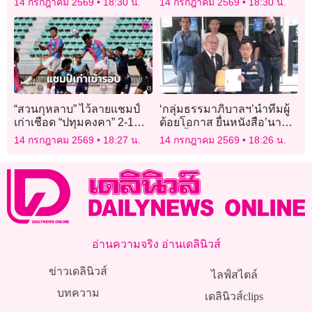
14 กรกฎาคม 2569
18:30 น.
14 กรกฎาคม 2569
18:30 น.
“สวนกุหลาบ” ไว้ลายแชมป์
‘กลุ่มธรรมาภิบาลฯ’นำทีมผู้
เก่าเชือด “ปทุมคงคา” 2-1
ด้อยโอกาส ยื่นหนังสือ’นา
ผงาดตัดเชือก “ศึกกรม
ยกฯ’จี้สอบ’ประธานบอร์ด-
14 กรกฎาคม 2569
18:27 น.
14 กรกฎาคม 2569
18:26 น.
พลศึกษา เดลินิวส์ คัพ 2026”
ผอ.กองสลากฯ’ปล่อยหวยรัฐ
แพงเกินจริง
อ่านความจริง อ่านเดลินิวส์
ข่าวเดลินิวส์
ไลฟ์สไตล์
บทความ
เดลินิวส์clips