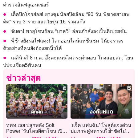
ตำรวจอินฟลูเอนเซอร์
เด็ดปีกโจรย่อย! ยางชุมน้อยปิดล้อม “90 วัน พิฆาตยาเสพ
ติด” รวบ 3 ราย สลดวัยรุ่น 16 ร่วมแก๊ง
จับตา! พายุโซนร้อน “บาหวี่” อ่อนกำลังลงเป็นดีเปรสชัน
พี่ช้างยังรอไฟแดง! โลกออนไลน์แห่ชื่นชม วินัยจราจร
ตัวอย่างที่คนยังต้องยกนิ้วให้
เดลินิวส์ 8 ก.ค. อึ้งคะแนนไม่ตรงคำตอบ โกงสอบสถ. โยน
ปปช.เชือด5พันคน
ข่าวล่าสุด
ททท.เลย ปลุกพลัง Soft
‘แจ็ค แฟนฉัน’ โพสต์แจงด่วน
Power “วันไหลผีตาโขน เปิด
ปมภาพคู่ทหารเก๊ ย้ำชัดไม่รู้
เวที DANCE BATTLE”
จักแต่ปฏิเสธไม่ได้