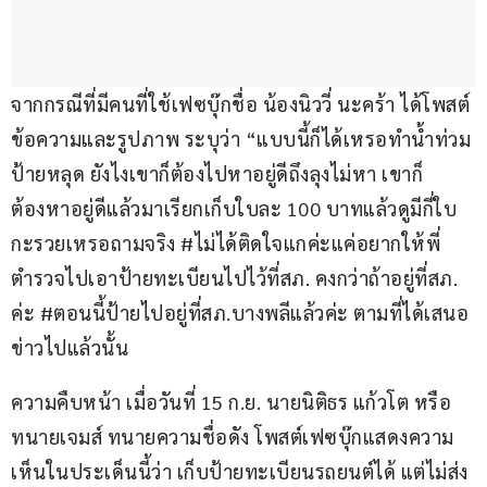
จากกรณีที่มีคนที่ใช้เฟซบุ๊กชื่อ น้องนิววี่ นะคร้า ได้โพสต์
ข้อความและรูปภาพ ระบุว่า “แบบนี้ก็ได้เหรอทำน้ำท่วม
ป้ายหลุด ยังไงเขาก็ต้องไปหาอยู่ดีถึงลุงไม่หา เขาก็
ต้องหาอยู่ดีแล้วมาเรียกเก็บใบละ 100 บาทแล้วดูมีกี่ใบ
กะรวยเหรอถามจริง #ไม่ได้ติดใจแกค่ะแค่อยากให้พี่
ตำรวจไปเอาป้ายทะเบียนไปไว้ที่สภ. คงกว่าถ้าอยู่ที่สภ. 
ค่ะ #ตอนนี้ป้ายไปอยู่ที่สภ.บางพลีแล้วค่ะ ตามที่ได้เสนอ
ข่าวไปแล้วนั้น
ความคืบหน้า เมื่อวันที่ 15 ก.ย. นายนิติธร แก้วโต หรือ 
ทนายเจมส์ ทนายความชื่อดัง โพสต์เฟซบุ๊กแสดงความ
เห็นในประเด็นนี้ว่า เก็บป้ายทะเบียนรถยนต์ได้ แต่ไม่ส่ง