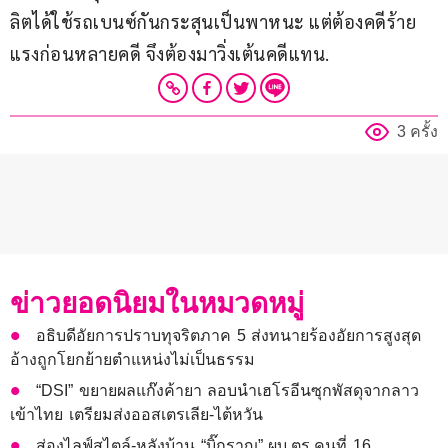
ลิตได้ใช้รถเบนซ์กันกระสุนเป็นพาหนะ แต่ต้องคดีร้าย
แรงก่อนหลายคดี จึงต้องมาวิ่งเต้นคดีแทน.
3 ครั้ง
ข่าวยอดนิยมในหมวดหมู่
อธิบดีอัยการปราบทุจริตภาค 5 ส่งทนายร้องอัยการสูงสุด
อ้างถูกโยกย้ายตำแหน่งไม่เป็นธรรม
“DSI” ขยายผลแก๊งค้ายา ลอบนำเฮโรอีนซุกพัสดุจากลาว
เข้าไทย เตรียมส่งออสเตรเลีย-ไต้หวัน
ส่องไลฟ์สไตล์-หลังบ้าน “บิ๊กราญ” ผบ.ตร.คนที่ 16