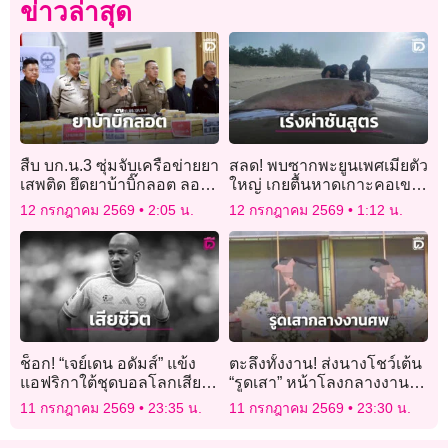
ข่าวล่าสุด
สืบ บก.น.3 ซุ่มจับเครือข่ายยา
สลด! พบซากพะยูนเพศเมียตัว
เสพติด ยึดยาบ้าบิ๊กลอต ลอบ
ใหญ่ เกยตื้นหาดเกาะคอเขา
ขนเข้ากรุง
พังงา เร่งผ่าชันสูตรหาสาเหตุ
12 กรกฎาคม 2569
2:05 น.
12 กรกฎาคม 2569
1:12 น.
ช็อก! “เจย์เดน อดัมส์” แข้ง
ตะลึงทั้งงาน! ส่งนางโชว์เต้น
แอฟริกาใต้ชุดบอลโลกเสีย
“รูดเสา” หน้าโลงกลางงาน
ชีวิต
พิธีศพเจ้าของบาร์เก่าย่าน
11 กรกฎาคม 2569
23:35 น.
11 กรกฎาคม 2569
23:30 น.
“โคมแดง”