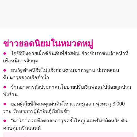
ข่าวยอดนิยมในหมวดหมู่
ไอซีอียิงชายเม็กซิกันดับที่ฮิวสตัน อ้างขับรถชนเจ้าหน้าที่
เพื่อหนีการจับกุม
สหรัฐตำหนิจีนไม่แจ้งก่อนตามมาตรฐาน ปมทดสอบ
ขีปนาวุธจากเรือดำน้ำ
ร้านอาหารดังประกาศนโยบายปรับเงินพ่อแม่ปล่อยลูกป่วน
พังร้าน
ยอดผู้เสียชีวิตเหตุแผ่นดินไหวเวเนซุเอลา พุ่งทะลุ 3,000
ราย รักษาการผู้นำยันกู้ภัยไม่ช้า
“นาโต” อวดข้อตกลงอาวุธครั้งใหญ่ แต่ทรัมป์ผิดหวัง-ดัน
ควบคุมกรีนแลนด์