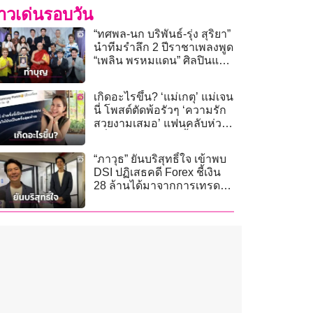
่าวเด่นรอบวัน
“ทศพล-นก บริพันธ์-รุ่ง สุริยา”
นำทีมรำลึก 2 ปีราชาเพลงพูด
“เพลิน พรหมแดน” ศิลปินแห่ง
ชาติ
เกิดอะไรขึ้น? ‘แม่เกตุ’ แม่เจน
นี่ โพสต์ตัดพ้อรัวๆ ‘ความรัก
สวยงามเสมอ’ แฟนคลับห่วง
หวั่นเจอมรสุมรักครั้งใหม่
“ภาวุธ” ยันบริสุทธิ์ใจ เข้าพบ
DSI ปฏิเสธคดี Forex ชี้เงิน
28 ล้านได้มาจากการเทรด
ทอง