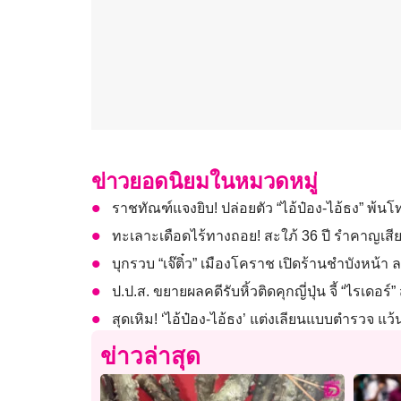
ข่าวยอดนิยมในหมวดหมู่
ราชทัณฑ์แจงยิบ! ปล่อยตัว “ไอ้ป๋อง-ไอ้ธง” พ้น
ทะเลาะเดือดไร้ทางถอย! สะใภ้ 36 ปี รำคาญเสี
บุกรวบ “เจ๊ติ๋ว” เมืองโคราช เปิดร้านชำบังหน้า ล
ป.ป.ส. ขยายผลคดีรับหิ้วติดคุกญี่ปุ่น จี้ “ไรเดอร
สุดเหิม! ‘ไอ้ป๋อง-ไอ้ธง’ แต่งเลียนแบบตำรวจ แ
ข่าวล่าสุด