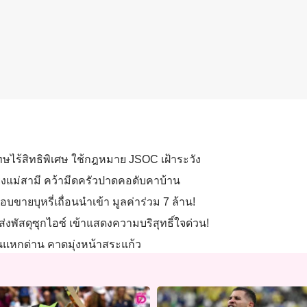
โทษไร้สิทธิพิเศษ ใช้กฎหมาย JSOC เฝ้าระวัง
ยงแม่สามี คว้ามีดครัวปาดคอดับคาบ้าน
อบขายบุหรี่เถื่อนนำเข้า มูลค่าร่วม 7 ล้าน!
์” ส่งพัสดุซุกไอซ์ เข้าแสดงความบริสุทธิ์ใจด่วน!
ว้นแหกด่าน คาดมุ่งหน้าสระแก้ว