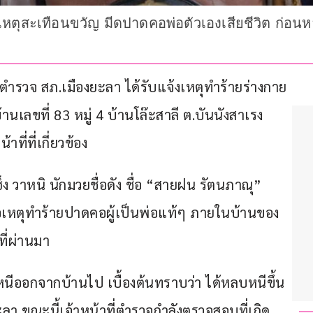
หตุสะเทือนขวัญ มีดปาดคอพ่อตัวเองเสียชีวิต ก่อนหล
าที่ตำรวจ สภ.เมืองยะลา ได้รับแจ้งเหตุทำร้ายร่างกาย
่บ้านเลขที่ 83 หมู่ 4 บ้านโล๊ะสาลี ต.บันนังสาเรง 
ี่ที่เกี่ยวข้อง
็ง วาหนิ นักมวยชื่อดัง ชื่อ “สายฝน รัตนภาณุ” 
่อเหตุทำร้ายปาดคอผู้เป็นพ่อแท้ๆ ภายในบ้านของ
ที่ผ่านมา
บหนีออกจากบ้านไป เบื้องต้นทราบว่า ได้หลบหนีขึ้น
ลา ขณะนี้เจ้าหน้าที่ตำรวจกำลังตรวจสอบที่เกิด