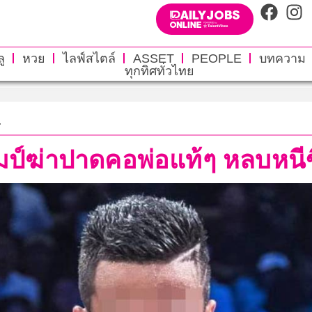
ู
หวย
ไลฟ์สไตล์
ASSET
PEOPLE
บทความ
ทุกทิศทั่วไทย
.
มป์ฆ่าปาดคอพ่อแท้ๆ หลบหนีขึ้