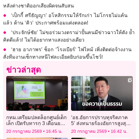
หลังต่างชาติออกเสียงผิดจนสับสน
‘เป็กกี้ ศรีธัญญา’ อโหสิกรรมให้รักเก่า ไม่โกรธไม่แค้น
แล้ว ด้าน ‘คิว’ ประกาศพร้อมแต่งตลอด!
‘ประจักษ์ชัย’ ไม่ขอร่วมวงดราม่าปั้นคนมีข่าวฉาวให้ดัง ย้ำ
คิดดีแล้ว! ไม่ได้อยากหาแสงอย่างเดียว
‘ฮาย อาภาพร’ ช็อก ‘โรงเบียร์’ ไฟไหม้ เพิ่งติดต่อจ้างงาน
สั่งทีมงานเช็กทางหนีไฟละเอียดยิบก่อนขึ้นโชว์!
ข่าวล่าสุด
กทม.เตรียมปลดล็อกศูนย์เด็ก
‘อธ.อัยการปราบทุจริตภาค
เล็ก เปิดรับทารก 3 เดือนยก
5’ ส่งทนายร้องอัยการสูงสุด
ระดับการดูแลเด็กปฐมวัย
อ้างถูกโยกย้ายตำแหน่งไม่
20 กรกฎาคม 2569
16:45 น.
20 กรกฎาคม 2569
16:42 น.
เป็นธรรม