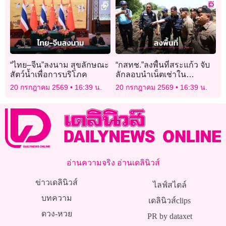
“ไทย–จีน”ลงนาม สุขลักษณะ
“กสทช.”ลงพื้นที่สระแก้ว จับ
สัตว์น้ำเพื่อการบริโภค
ลักลอบนำเน็ตเช่าใน
“กาสิโน” กัมพูชา
20 กรกฎาคม 2569
16:39 น.
20 กรกฎาคม 2569
16:39 น.
อ่านความจริง อ่านเดลินิวส์
ข่าวเดลินิวส์
ไลฟ์สไตล์
บทความ
เดลินิวส์clips
ดวง-หวย
PR by dataxet