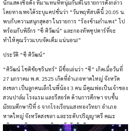
นักแสดงชื่อดัง ที่มาแทนที่หนุ่มกันต์ในรายการดังกล่าว 
โดยทางเพจได้ระบุแคปชั่นว่า “วันพฤหัสบดีนี้ 20.05 น. 
พบกับความสนุกสุดฮา ในรายการ “ร้องข้ามกำแพง” ไป
พร้อมกับพิธีกร “ซี ศิวัฒน์” และกองทัพซุปตาร์ที่จะ
ทำให้คุณว้าวแบบจัดเต็ม แน่นอน!”
ประวัติ “ซี ศิวัฒน์”
“ศิวัฒน์ โชติชัยชรินทร์” มีชื่อเล่นว่า “ซี” เกิดเมื่อวันที่ 
27 มกราคม พ.ศ. 2525 เกิดที่อำเภอหาดใหญ่ จังหวัด
สงขลา เป็นลูกคนเล็กในพี่น้อง 3 คน มีคุณพ่อเป็นเจ้าของ
สวนปาล์ม โรงแรม และรีสอร์ต ด้านการศึกษา จบชั้น
มัธยมศึกษาปีที่ 6 จากโรงเรียนแสงทองวิทยา อำเภอ
หาดใหญ่ จังหวัดสงขลา และระดับปริญญาตรี คณะ
บริหารธุรกิจ จากมหาวิทยาลัยอัสสัมชัญ