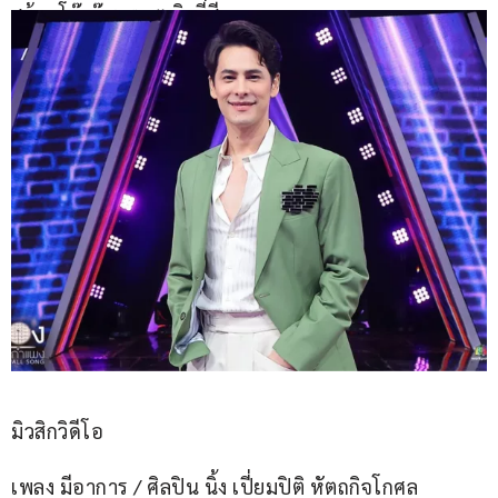
สร้าง โบ๊เบ๊ รุกฆาต ลิลลี่สีกุหลาบ ฯลฯ
มิวสิกวิดีโอ
เพลง มีอาการ / ศิลปิน นิ้ง เปี่ยมปิติ หัตถกิจโกศล