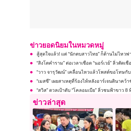
ข่าวยอดนิยมในหมวดหมู่
สู้สุดใจแล้ว! แต่ “นักตบสาวไทย” ก็ต้านไม่ไหวพ่
“สิงโตคำราม” ต่อเวลาเชือด “นอร์เวย์” ลิ่วตัดเ
“วาว จารุวัฒน์” เคลื่อนไหวแล้วโพสต์ขอโทษกับส
“เมสซี” เผยสาเหตุที่ร้องไห้หลังอาร์เจนตินาคว้
“สวิส” ดวลเป้าดับ “โคลอมเบีย” ลิ่วชนฟ้าขาว 8
ข่าวล่าสุด