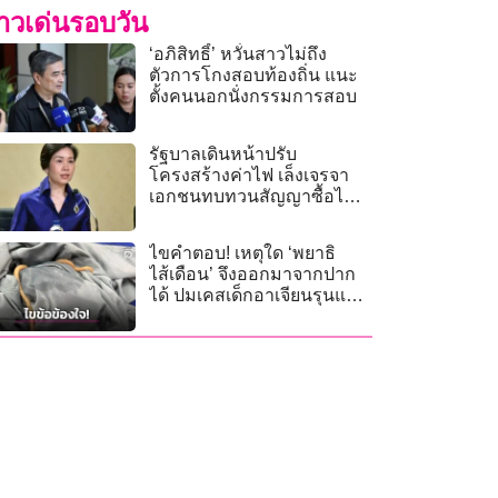
่าวเด่นรอบวัน
‘อภิสิทธิ์’ หวั่นสาวไม่ถึง
ตัวการโกงสอบท้องถิ่น แนะ
ตั้งคนนอกนั่งกรรมการสอบ
รัฐบาลเดินหน้าปรับ
โครงสร้างค่าไฟ เล็งเจรจา
เอกชนทบทวนสัญญาซื้อไฟ
โซลาร์–ลม
ไขคำตอบ! เหตุใด ‘พยาธิ
ไส้เดือน’ จึงออกมาจากปาก
ได้ ปมเคสเด็กอาเจียนรุนแรง
ก่อนจะพบพยาธิ