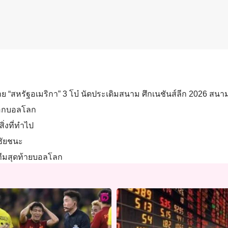
าย “สหรัฐอเมริกา” 3 โบ๋ นัดประเดิมสนาม ศึกเนชันส์ลีก 2026 สนาม 3 
ชือกบอลโลก
ิ่งที่ทำไป
าชัยชนะ
 ทีมสุดท้ายบอลโลก