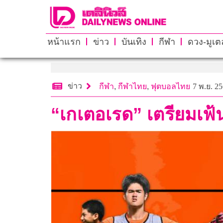
หน้าแรก
ข่าว
บันเทิง
กีฬา
ดวง-มูเตล
ข่าว
กีฬา
,
กีฬาไทย
,
ฟุตบอลไทย
7 พ.ย. 25
“เกเตอเรด” เตรียมเฟ้