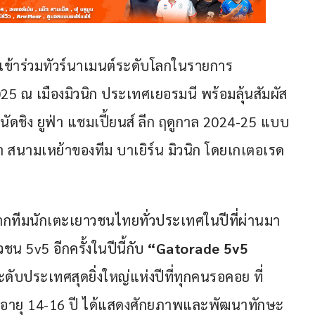
ข้าร่วมทัวร์นาเมนต์ระดับโลกในรายการ 
5 ณ เมืองมิวนิก ประเทศเยอรมนี พร้อมลุ้นสัมผัส
นัดชิง ยูฟ่า แชมเปี้ยนส์ ลีก ฤดูกาล 2024-25 แบบ
า สนามเหย้าของทีม บาเยิร์น มิวนิก โดยเกเตอเรด
ากทีมนักเตะเยาวชนไทยทั่วประเทศในปีที่ผ่านมา 
 5v5 อีกครั้งในปีนี้กับ 
“Gatorade 5v5 
บประเทศสุดยิ่งใหญ่แห่งปีที่ทุกคนรอคอย ที่
นอายุ 14-16 ปี ได้แสดงศักยภาพและพัฒนาทักษะ