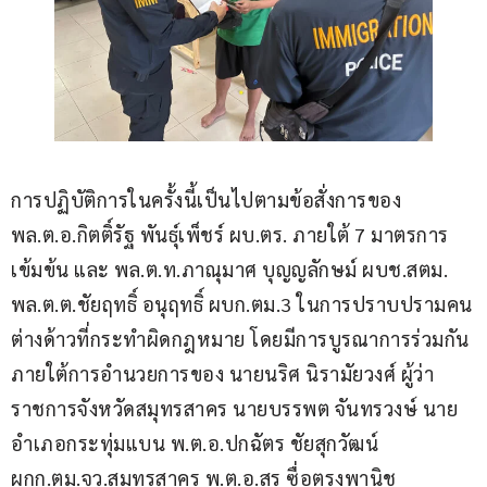
การปฏิบัติการในครั้งนี้เป็นไปตามข้อสั่งการของ 
พล.ต.อ.กิตติ์รัฐ พันธุ์เพ็ชร์ ผบ.ตร. ภายใต้ 7 มาตรการ
เข้มข้น และ พล.ต.ท.ภาณุมาศ บุญญลักษม์ ผบช.สตม. 
พล.ต.ต.ชัยฤทธิ์ อนุฤทธิ์ ผบก.ตม.3 ในการปราบปรามคน
ต่างด้าวที่กระทำผิดกฎหมาย โดยมีการบูรณาการร่วมกัน
ภายใต้การอำนวยการของ นายนริศ นิรามัยวงศ์ ผู้ว่า
ราชการจังหวัดสมุทรสาคร นายบรรพต จันทรวงษ์ นาย
อำเภอกระทุ่มแบน พ.ต.อ.ปกฉัตร ชัยสุกวัฒน์ 
ผกก.ตม.จว.สมุทรสาคร พ.ต.อ.สร ซื่อตรงพานิช 