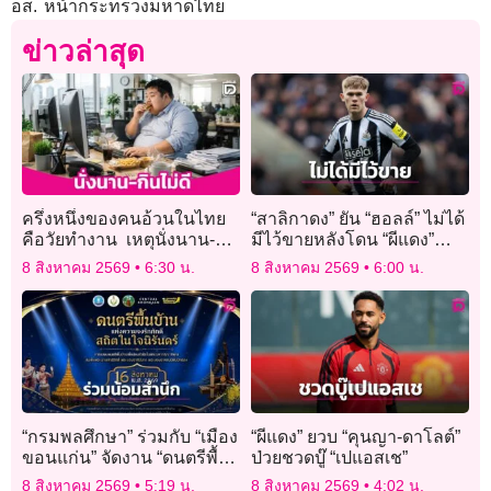
อส. หน้ากระทรวงมหาดไทย
ข่าวล่าสุด
ครึ่งหนึ่งของคนอ้วนในไทย
“สาลิกาดง” ยัน “ฮอลล์” ไม่ได้
คือวัยทำงาน เหตุนั่งนาน-กิน
มีไว้ขายหลังโดน “ผีแดง”
ไม่ดี
ตามจีบ
8 สิงหาคม 2569
6:30 น.
8 สิงหาคม 2569
6:00 น.
“กรมพลศึกษา” ร่วมกับ “เมือง
“ผีแดง” ยวบ “คุนญา-ดาโลต์”
ขอนแก่น” จัดงาน “ดนตรีพื้น
ป่วยชวดบู๊ “เปแอสเช”
บ้านแห่งความจงรักภักดี
8 สิงหาคม 2569
5:19 น.
8 สิงหาคม 2569
4:02 น.