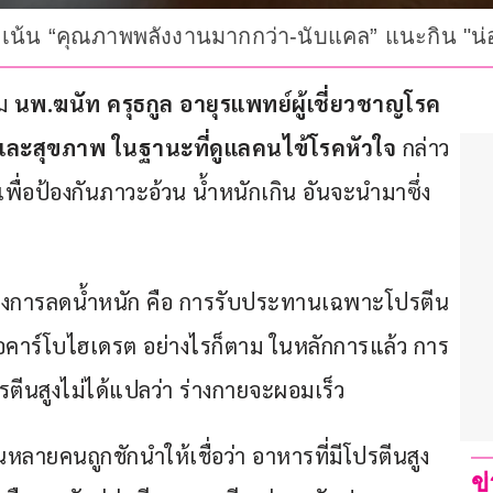
เน้น “คุณภาพพลังงานมากกว่า-นับแคล” แนะกิน "น่อง
ม
 นพ.ฆนัท ครุธกูล อายุรแพทย์ผู้เชี่ยวชาญโรค
และสุขภาพ
ในฐานะที่ดูแลคนไข้โรคหัวใจ
 กล่าว
่อป้องกันภาวะอ้วน น้ำหนักเกิน อันจะนำมาซึ่ง
ี่ต้องการลดน้ำหนัก คือ การรับประทานเฉพาะโปรตีน 
ือคาร์โบไฮเดรต อย่างไรก็ตาม ในหลักการแล้ว การ
ตีนสูงไม่ได้แปลว่า ร่างกายจะผอมเร็ว
หลายคนถูกชักนำให้เชื่อว่า อาหารที่มีโปรตีนสูง 
ข