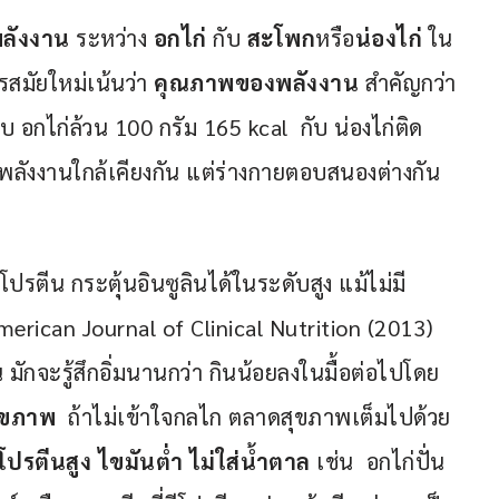
พลังงาน
 ระหว่าง 
อกไก่
 กับ 
สะโพก
หรือ
น่องไก่
 ใน
รสมัยใหม่เน้นว่า 
คุณภาพของพลังงาน
 สำคัญกว่า 
บ อกไก่ล้วน 100 กรัม 165 kcal  กับ น่องไก่ติด
้พลังงานใกล้เคียงกัน แต่ร่างกายตอบสนองต่างกัน
โปรตีน กระตุ้นอินซูลินได้ในระดับสูง แม้ไม่มี
rican Journal of Clinical Nutrition (2013)  
มักจะรู้สึกอิ่มนานกว่า กินน้อยลงในมื้อต่อไปโดย
สุขภาพ
  ถ้าไม่เข้าใจกลไก ตลาดสุขภาพเต็มไปด้วย
โปรตีนสูง ไขมันต่ำ ไม่ใส่น้ำตาล
 เช่น  อกไก่ปั่น  