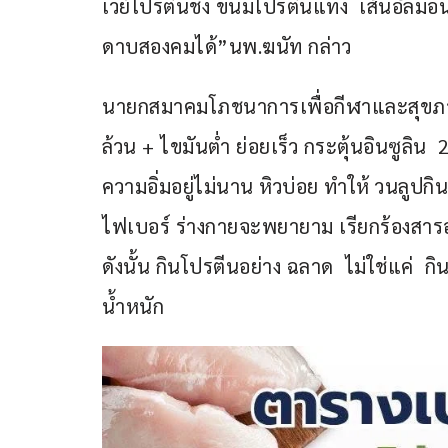
เวย์โปรตีนชง ขนมโปรตีนแท่ง  เส้นอัลมอน
ดาบสองคมได้”นพ.ฆนัท กล่าว
นายกสมาคมโภชนาการเพื่อกีฬาและสุขภาพ ก
ล้วน + ไขมันต่ำ ย่อยเร็ว กระตุ้นอินซูลิน  
ความอิ่มอยู่ไม่นาน หิวบ่อย ทำให้ วนลูปกินจ
ไฟเบอร์ ร่างกายจะพยายาม เรียกร้องสารอาหาร
ดังนั้น กินโปรตีนอย่าง ฉลาด  ไม่ใช่แค่  กิ
น้ำหนัก