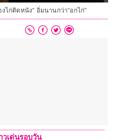
ไก่ติดหนัง" อิ่มนานกว่า"อกไก่"
่าวเด่นรอบวัน