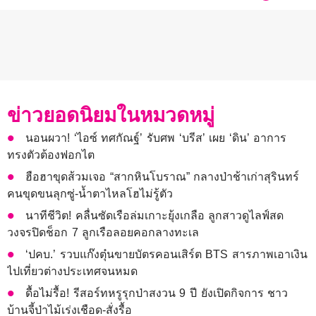
ข่าวยอดนิยมในหมวดหมู่
นอนผวา! ‘ไอซ์ ทศกัณฐ์’ รับศพ ‘บรีส’ เผย ‘ดิน’ อาการ
ทรงตัวต้องฟอกไต
ฮือฮาขุดส้วมเจอ “สากหินโบราณ” กลางป่าช้าเก่าสุรินทร์
คนขุดขนลุกซู่-น้ำตาไหลโฮไม่รู้ตัว
นาทีชีวิต! คลื่นซัดเรือล่มเกาะยุ้งเกลือ ลูกสาวดูไลฟ์สด
วงจรปิดช็อก 7 ลูกเรือลอยคอกลางทะเล
‘ปคบ.’ รวบแก๊งตุ๋นขายบัตรคอนเสิร์ต BTS สารภาพเอาเงิน
ไปเที่ยวต่างประเทศจนหมด
ดื้อไม่รื้อ! รีสอร์ทหรูรุกป่าสงวน 9 ปี ยังเปิดกิจการ ชาว
บ้านจี้ป่าไม้เร่งเชือด-สั่งรื้อ