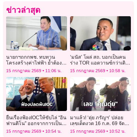
ข่าวล่าสุด
นายกฯถกกพช. ทบทวน
‘มนัส’ โผล่ สถ. บอกเป็นคน
โครงสร้างค่าไฟฟ้า ย้ำต้อง
ร่าง TOR แอดวานซ์กว่าเดิม-
โปร่งใส-เป็นธรรมไม่กระทบ
อยากได้ข้อมูลให้ไปขอจาก
15 กรกฎาคม 2569
11:06 น.
15 กรกฎาคม 2569
10:58 น.
ประชาชน
‘สส.โรม’
ยื่นเรื่องฟ้องIOCให้ขับไล่ “อิน
มาแล้ว! ‘ดุ่ย ภรัญฯ’ ปล่อย
ฟานติโน” ออกจากการเป็น
เลขเด็ดงวด 16 ก.ค. 69 จัด
สมาชิก
เต็มเลข 2 ตัว-3 ตัว คอหวยไม่
15 กรกฎาคม 2569
10:54 น.
15 กรกฎาคม 2569
10:52 น.
พลาดส่องลุ้นโชค