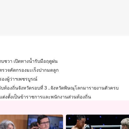
กตบชวา เปิดทางน้ำรับมือฤดูฝน
ยตรวจคัดกรองมะเร็งปากมดลูก
องผู้ว่าฯเพชรบูรณ์
ับท้องถิ่นจังหวัดรอบที่ 3 ..จังหวัดพิษณุโลกมารายงานตัวครบ
ะแต่งตั้งเป็นข้าราชการและพนักงานส่วนท้องถิ่น