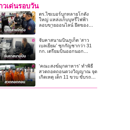
่าวเด่นรอบวัน
ตร.ไซเบอร์บุกทลายโกดัง
ใหญ่ แหล่งเก็บบุหรี่ไฟฟ้า
ลอบขายออนไลน์ ยึดของ
กลางอื้อ!
จับคาสนามบินภูเก็ต ‘สาว
เบลเยียม’ ซุกกัญชากว่า 31
กก. เตรียมบินออกนอก
ประเทศ
‘คณะสงฆ์มุกดาหาร’ ทำพิธี
สวดถอดถอนดวงวิญญาณ จุด
เกิดเหตุ เด็ก 11 ขวบ ขับรถ
ชนพระเดินธุดงค์