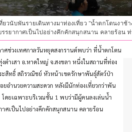
ี่ยวนับพันรายเดินทางมาท่องเที่ยว "น้ำตกโตนงาช้าง
้บรรยากาศเป็นไปอย่างคึกคักสนุกสนาน คลายร้อน ท
รยากาศช่วงเทศกาลวันหยุดสงกรานต์พบว่า ที่น้ำตกโตน
.ทุ่งตำเสา อ.หาดใหญ่ จ.สงขลา หนึ่งในสถานที่ท่อง
ิทธิ์ สถิรวณิชย์ หัวหน้าเขตรักษาพันธุ์สัตว์ป่า
คอยอำนวยความสะดวก หลังมีนักท่องเที่ยวกว่าพัน
โดยเฉพาะบริเวณชั้น 1 พบว่ามีผู้คนลงเล่นน้ำ
ากาศเป็นไปอย่างคึกคักสนุกสนาน คลายร้อน 