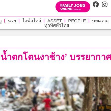
ู
หวย
ไลฟ์สไตล์
ASSET
PEOPLE
บทความ
ทุกทิศทั่วไทย
่น ‘น้ำตกโตนงาช้าง’ บรรยากาศ