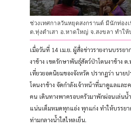
ช่วงเทศกาลวันหยุดสงกรานต์ มีนักท่องเท
ต.ทุ่งตำเสา อ.หาดใหญ่ จ.สงขลา ทำให
เมื่อวันที่ 14 เม.ย. ผู้สื่อข่าวรายงานบร
งาช้าง เขตรักษาพันธุ์สัตว์ป่าโตนงาช้าง ต
เที่ยวยอดนิยมของจังหวัด ปรากฏว่า นายประส
โตนงาช้าง จัดกำลังเจ้าหน้าที่มาดูแลและ
คน เดินทางพาครอบครัวมาพักผ่อนเล่นน้ำ 
แน่นเต็มหมดทุกแอ่ง ทุกแก่ง ทำให้บรรย
ท่ามกลางน้ำใสไหลเย็น.