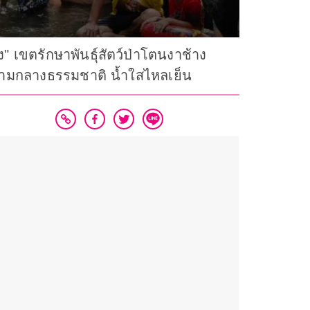
" เขตรักษาพันธุ์สัตว์ป่าโตนงาช้าง
่ามกลางธรรมชาติ น้ำใสไหลเย็น