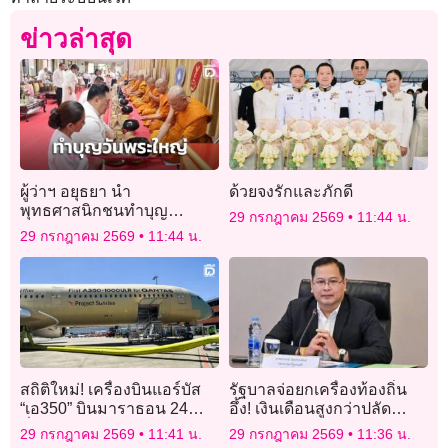
ข่าวล่าสุด
ผู้ว่าฯ อยุธยา นำ
ด้วยจงรักและภักดี
พุทธศาสนิกชนทำบุญ
29 กรกฎาคม 2569
11:44 น.
ตักบาตร-ถวายเทียนพรรษา
29 กรกฎาคม 2569
11:44 น.
เนื่องในเทศกาลอาสาฬหบูชา
สถิติใหม่! เครื่องบินแอร์บัส
รัฐบาลจ่อยกเครื่องท้องถิ่น
“เอ350” บินมาราธอน 24
อึ้ง! เงินเดือนสูงกว่าปลัด
ชั่วโมง จากออสเตรเลียสู่
กระทรวง
29 กรกฎาคม 2569
11:41 น.
29 กรกฎาคม 2569
11:36 น.
ฝรั่งเศส