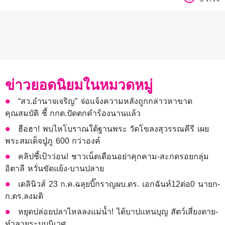
ข่าวยอดนิยมในหมวดหมู่
“สว.อำนาจเจริญ” จ่อแจ้งความหลังถูกกล่าวหาขาด
คุณสมบัติ ชี้ กกต.ปัดตกคำร้องนานแล้ว
ฮือฮา! พบไหโบราณใต้ฐานพระ วัดโขลงสุวรรณคีรี เผย
พระสมเด็จปู่ภู 600 กว่าองค์
คลิปชี้เป้าว่อน! ชาวเน็ตเตือนอย่าคุกคาม-สะกดรอยกลุ่ม
อิตาลี หวั่นขัดแย้ง-บานปลาย
เดลินิวส์ 23 ก.ค.ฉลุยบิ๊กราญผบ.ตร. เอกฉันท์12ต่อ0 นายก-
ก.ตร.ลงมติ
หยุดปล่อยปลาไหลลงแม่น้ำ! ได้บาปแทนบุญ สัตว์เสี่ยงตาย-
ทำลายระบบนิเวศ