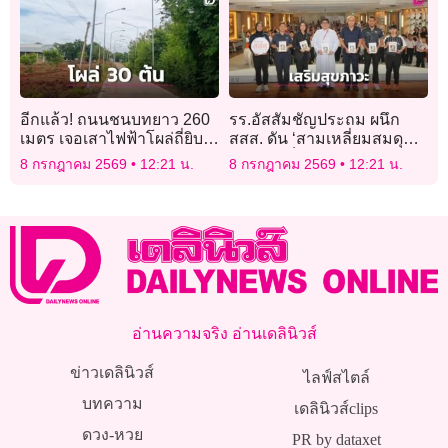
อีกแล้ว! ถนนชนบทยาว 260
รร.อัสสัมชัญประถม ผนึก
เมตร เจอเสาไฟฟ้าโผล่ถี่ยิบ
สสส. ดัน ‘สามเหลี่ยมสมดุล’
30 ต้น
ส่งเสริมเด็กเติบโตสมวัย
8 กรกฎาคม 2569
12:21 น.
8 กรกฎาคม 2569
12:21 น.
อ่านความจริง อ่านเดลินิวส์
ข่าวเดลินิวส์
ไลฟ์สไตล์
บทความ
เดลินิวส์clips
ดวง-หวย
PR by dataxet