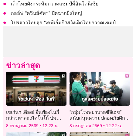
เด็กไทยดังกระหึ่มกวาดแชมป์ที่อินโดนีเซีย
กอล์ฟ “ควีนส์คัพฯ” ปิดฉากยิ่งใหญ่
โปรสาวไทยลุย “เคพีเอ็มจี”/สวิงเด็กไทยกวาดแชมป์
ข่าวล่าสุด
เซเว่นฯ เดือด! ยื่นฟ้องไนกี้
“กลุ่มโรงพยาบาลซีจีเอช”
กล่าวหาละเมิดโลโก้ ปม
สนับสนุนความปลอดภัยศึก
ดีไซน์แถบ 3 สีบนรองเท้ารุ่น
Boxer Boy รอบชิงแชมป์ จัด
8 กรกฎาคม 2569
12:23 น.
8 กรกฎาคม 2569
12:22 น.
ใหม่
ทีมแพทย์-พยาบาลดูแลตลอด
การแข่ง