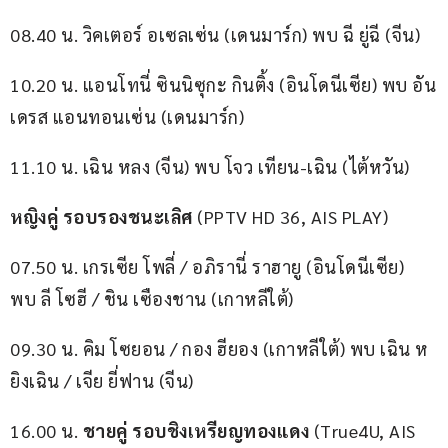
08.40 น. วิคเตอร์ อเซลเซ่น (เดนมาร์ก) พบ ฉี ยู่ฉี (จีน)
10.20 น. แอนโทนี่ ซินนิซุกะ กินติ้ง (อินโดนีเซีย) พบ อัน
เดรส แอนทอนเซ่น (เดนมาร์ก)
11.10 น. เฉิน หลง (จีน) พบ โจว เทียน-เฉิน (ไต้หวัน)
หญิงคู่ รอบรองชนะเลิศ
 (PPTV HD 36, AIS PLAY)
07.50 น. เกรเซีย โพลี่ / อภิรานี่ ราฮายู (อินโดนีเซีย) 
พบ ลี โซฮี / ชิน เซืองชาน (เกาหลีใต้)
09.30 น. คิม โซยอน / กอง ฮียอง (เกาหลีใต้) พบ เฉิน ห
ยิงเฉิน / เจีย ยี่ฟาน (จีน)
16.00 น. 
ชายคู่ รอบชิงเหรียญทองแดง
 (True4U, AIS 