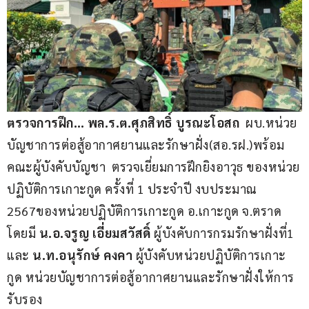
ตรวจการฝึก…
พล.ร.ต.ศุภสิทธิ์ บูรณะโอสถ 
 ผบ.หน่วย
บัญชาการต่อสู้อากาศยานและรักษาฝั่ง(สอ.รฝ.)พร้อม
คณะผู้บังคับบัญชา  ตรวจเยี่ยมการฝึกยิงอาวุธ ของหน่วย
ปฏิบัติการเกาะกูด ครั้งที่ 1 ประจำปี งบประมาณ 
2567ของหน่วยปฏิบัติการเกาะกูด อ.เกาะกูด จ.ตราด 
โดยมี
 น.อ.จรูญ เอี่ยมสวัสดิ์
 ผู้บังคับการกรมรักษาฝั่งที่1 
และ 
น.ท.อนุรักษ์ คงคา
 ผู้บังคับหน่วยปฏิบัติการเกาะ
กูด หน่วยบัญชาการต่อสู้อากาศยานและรักษาฝั่งให้การ
รับรอง