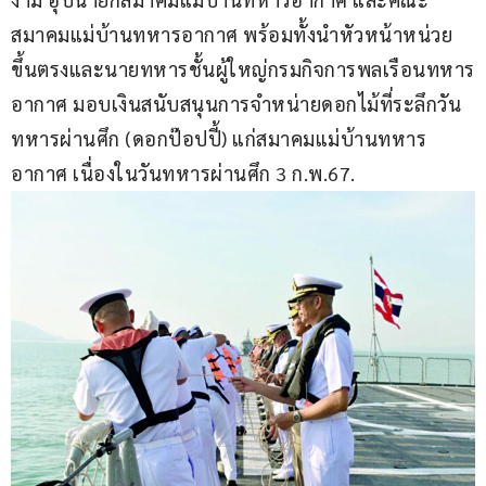
สมาคมแม่บ้านทหารอากาศ พร้อมทั้งนำหัวหน้าหน่วย
ขึ้นตรงและนายทหารชั้นผู้ใหญ่กรมกิจการพลเรือนทหาร
อากาศ มอบเงินสนับสนุนการจำหน่ายดอกไม้ที่ระลึกวัน
ทหารผ่านศึก (ดอกป๊อปปี้) แก่สมาคมแม่บ้านทหาร
อากาศ เนื่องในวันทหารผ่านศึก 3 ก.พ.67.