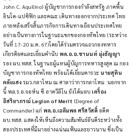
John C. Aquilino) ผู้บัญชาการกองกำลังสหรัฐ ภาคพื้น
อินโด-แปซิฟิก และคณะ เดินทางออกจากประเทศ ไทย 
ภายหลังเสร็จสิ้นภารกิจการเดินทางเยือนประเทศไทย
อย่างเป็นทางการในฐานะแขกของกองทัพไทย (ระหว่าง
วันที่ 17-20 ม.ค. 67)โดยได้ร่วมตรวจแถวกองทหาร
เกียรติยศและเยี่ยมคำนับ 
พล.อ.อ.ชานนท์ มุ่งธัญญา
รอง ผบ.ทสส. ในฐานะผู้แทนผู้บัญการทหารสูงสุด ณ กอง
บัญชาการกองทัพไทย พร้อมได้เยี่ยมคารวะ
 นายสุทิน 
คลังแสง 
รมว.กลาโหม ณ ศาลาว่าการกลาโหม  นอกจาก
นี้ พล.ร.อ.จอห์น ซี อาควีลีโน ยังได้มอบ 
เครื่อง
อิสริยาภรณ์ Legion of Merit
 (Degree of 
Commander) แก่ 
พล.อ.เฉลิมพล ศรีสวัสดิ์ 
อดีต 
ผบ.ทสส. แสดงให้เห็นถึงความสัมพันธ์อันดีระหว่างทั้ง
สองประเทศที่มีมาอย่างแน่นแฟ้นและยาวนาน ซึ่งเป็น