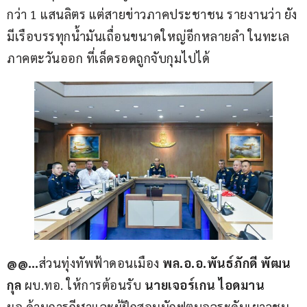
กว่า 1 แสนลิตร แต่สายข่าวภาคประชาชน รายงานว่า ยัง
มีเรือบรรทุกน้ำมันเถื่อนขนาดใหญ่อีกหลายลำ ในทะเล
ภาคตะวันออก ที่เล็ดรอดถูกจับกุมไปได้ 
@@…
ส่วนทุ่งทัพฟ้าดอนเมือง 
พล.อ.อ.พันธ์ภักดี พัฒน
กุล
 ผบ.ทอ. ให้การต้อนรับ 
นายเจอร์เกน ไอดมาน
ผอ.ด้านการกีฬาและผู้ฝึกสอนนักฟุตบอลระดับเยาวชน