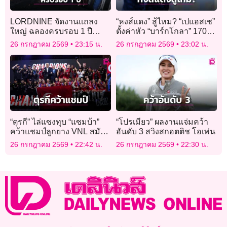
LORDNINE จัดงานแถลง
“หงส์แดง” สู้ไหม? “เปแอสเช”
ใหญ่ ฉลองครบรอบ 1 ปี
ตั้งค่าหัว “บาร์กโกลา” 170
พร้อมเปิดตัวเซิร์ฟฯ ใหม่
ล้านยูโร
26 กรกฎาคม 2569
23:15 น.
26 กรกฎาคม 2569
23:02 น.
“Helena”
“ตุรกี” ไล่แซงทุบ “แซมบ้า”
“โปรเมียว” ผลงานแจ่มคว้า
คว้าแชมป์ลูกยาง VNL สมัย
อันดับ 3 สวิงสกอตติช โอเพ่น
2
26 กรกฎาคม 2569
22:42 น.
26 กรกฎาคม 2569
22:30 น.