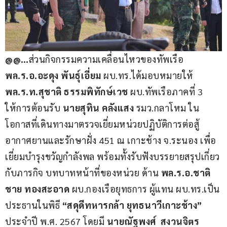
@@…
ส่วนกิจกรรมความเคลื่อนไหวของทัพเรือ
พล.ร.อ.อะดุง พันธุ์เอี่ยม
 ผบ.ทร.ได้มอบหมายให้ 
พล.ร.ท.สุชาติ ธรรมพิทักษ์เวช
 ผบ.ทัพเรือภาคที่ 3 
ให้การต้อนรับ 
นายสุทิน คลังแสง 
รมว.กลาโหม ใน
โอกาสที่เดินทางมาตรวจเยี่ยมหน่วยปฏิบัติการต่อสู้
อากาศยานและรักษาฝั่ง 451 ณ เกาะช้าง จ.ระนอง เพื่อ
เยี่ยมบำรุงขวัญกำลังพล พร้อมทั้งรับฟังบรรยายสรุปเกี่ยว
กับภารกิจ บทบาทหน้าที่ของหน่วย ด้าน 
พล.ร.อ.ชาติ
ชาย ทองสะอาด
 ผบ.กองเรือยุทธการ ผู้แทน ผบ.ทร.เป็น
ประธานในพิธี 
“สดุดีทหารกล้า ยุทธนาวีเกาะช้าง”
ประจำปี พ.ศ. 2567 โดยมี 
นายณัฐพงศ์  สงวนจิตร