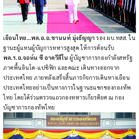
เ
ยือนไทย…พล.อ.อ.ชานนท์ มุ่งธัญญา
 รอง ผบ.ทสส. ใน
ฐานะผู้แทนผู้บัญการทหารสูงสุด ให้การต้อนรับ 
พล.ร.อ.จอห์น ซี อาควีลีโน
 ผู้บัญชาการกองกำลังสหรัฐ 
ภาคพื้นอินโด-แปซิฟิก และคณะ เดินทางออกจาก
ประเทศไทย ภายหลังเสร็จสิ้นภารกิจการเดินทางเยือน
ประเทศไทยอย่างเป็นทางการในฐานะแขกของกองทัพ
ไทย โดยได้ร่วมตรวจแถวกองทหารเกียรติยศ ณ กอง
บัญชาการกองทัพไทย