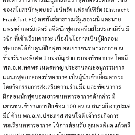
ของสโมสรนักฟุตบอลไอน์ทรัค แฟรงก์เฟิร์ต (Eintracht 
Frankfurt FC) สหพันธ์สาธารณรัฐเยอรมนี และนาย
แฟรงค์ เกอร์สเตอร์ อดีตนักฟุตบอลทีมสโมสรบาเยิร์น มิ
วนิก ที่เข้าเยี่ยมคารวะ เนื่องในโอกาสเป็นผู้ฝึกสอน
ฟุตบอลให้กับศูนย์ฝึกฟุตบอลเยาวชนทหารอากาศ ณ 
ห้องรับรองพิเศษ 1 กองบัญชาการกองทัพอากาศ โดยมี 
พล.อ.ท.ทศพร เนตรหาญ 
ประธานคณะอนุกรรมการ
แผนกฟุตบอลกองทัพอากาศ เป็นผู้นำเข้าเยี่ยมคารวะ 
โดยกิจกรรมการส่งเสริมความร่วมมือ และพัฒนาการ
ฝึกสอนนักฟุตบอลเยาวชนทหารอากาศดังกล่าว มี
เยาวชนเข้าร่วมการฝึกซ้อม 100 คน ณ สนามกีฬาธูปะเต
มีย์ ด้าน 
พล.อ.ท.ประภาส สอนใจดี
 เจ้ากรมกิจการ
พลเรือนทหารอากาศ ให้การต้อนรับ คุณพรพิมล แก้วศรี
งาม อุปนายกสมาคมแม่บ้านทหารอากาศ และคณะ