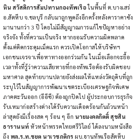
หิน สวัสดิการสัมปทานกองทัพเรือ
 ในพื้นที่ ต.บางเสร่ 
อ.สัตหีบ จ.ชลบุรี กลับมาถูกพูดถึงอีกครั้งหลังคาราคาซัง 
มานานกว่า 3 ปี โดยไม่มีสัญญาณการแก้ไขปัญหาอย่าง
จริงจัง ทั้งที่ความเป็นจริง หากยอมรับความผิดพลาด
ตั้งแต่ติดกระดุมเม็ดแรก ควรเปิดโอกาสให้บริษัทฯ 
เอกชนเจรจาเพื่อหาทางออกร่วมกัน ในเมื่อเลือกจะยื้อ
เวลาทั้งที่รู้ว่าความเสียหายที่กองทัพเรือต้องรับผิดชอบ
มหาศาล สุดท้ายบานปลายยังส่งผลให้แหล่งวัตถุดิบที่ถูก
ระบุไว้ในสัญญาการพัฒนาเขตระเบียงเศรษฐกิจพิเศษ
ภาคตะวันออก (อีอีซี) ต้องถูกปิดไป ผู้ประกอบการธุรกิจ
รับเหมาก่อสร้างต่างได้รับความเดือดร้อนกันถ้วนหน้า 
ล่าสุดยังมีเรื่องสด ๆ ร้อน ๆ อีก 
นายมงคลกิตติ์ สุขสิน
ธารานนท์
 หัวหน้าพรรคไทยศรีวิไลย์ ได้ลงนามหนังสือ
ถึง 
พล.ร.ท.ชยุต นาเวชภูติกร
 ผบ.ฐานทัพเรือสัตหีบ 