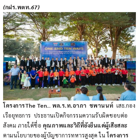
(
กฝร.พตท.
67)
โครงการThe Ten
… 
พล.ร.ท.อาภา  ชพานนท์  
เสธ.กอง
เรือยุทธการ  ประธานเปิดกิจกรรมความรับผิดชอบต่อ
สังคม ภายใต้ชื่อ 
คุณภาพและวิถีที่ยังยืนแด่ผู้เสียสละ
ตามนโยบายของผู้บัญชาการทหารสูงสุด ใน
 โครงการ 