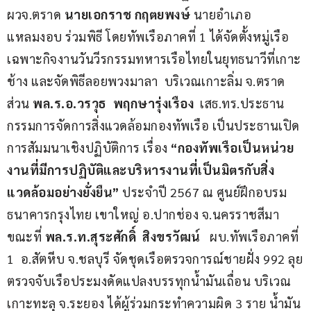
ผวจ.ตราด 
นายเอกราช กฤตยพงษ์
 นายอำเภอ
แหลมงอบ ร่วมพิธี โดยทัพเรือภาคที่ 1 ได้จัดตั้งหมู่เรือ
เฉพาะกิจงานวันวีรกรรมทหารเรือไทยในยุทธนาวีที่เกาะ
ช้าง และจัดพิธีลอยพวงมาลา  บริเวณเกาะลิ่ม จ.ตราด 
ส่วน 
พล.ร.อ.วรวุธ  พฤกษารุ่งเรือง  
เสธ.ทร.ประธาน
กรรมการจัดการสิ่งแวดล้อมกองทัพเรือ เป็นประธานเปิด
การสัมมนาเชิงปฏิบัติการ เรื่อง 
“กองทัพเรือเป็นหน่วย
งานที่มีการปฏิบัติและบริหารงานที่เป็นมิตรกับสิ่ง
แวดล้อมอย่างยั่งยืน”
 ประจำปี 2567 ณ ศูนย์ฝึกอบรม
ธนาคารกรุงไทย เขาใหญ่ อ.ปากช่อง จ.นครราชสีมา 
ขณะที่ 
พล.ร.ท.สุระศักดิ์  สิงขรวัฒน์
   ผบ.ทัพเรือภาคที่ 
1  อ.สัตหีบ จ.ชลบุรี จัดชุดเรือตรวจการณ์ชายฝั่ง 992 ลุย
ตรวจจับเรือประมงดัดแปลงบรรทุกน้ำมันเถื่อน บริเวณ
เกาะทะลุ จ.ระยอง ได้ผู้ร่วมกระทำความผิด 3 ราย น้ำมัน