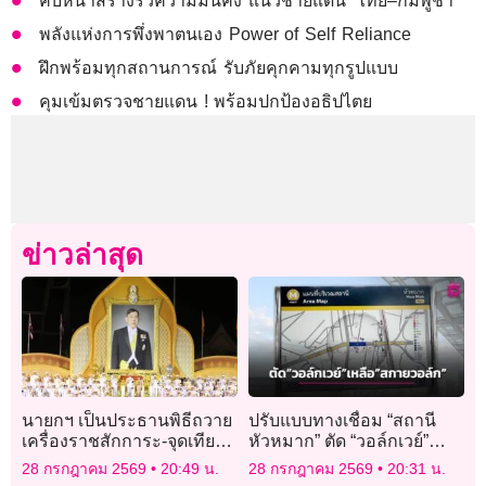
คืบหน้าสร้างรั้วความมั่นคง แนวชายแดน “ไทย–กัมพูชา”
พลังแห่งการพึ่งพาตนเอง Power of Self Reliance
ฝึกพร้อมทุกสถานการณ์ รับภัยคุกคามทุกรูปแบบ
คุมเข้มตรวจชายแดน ! พร้อมปกป้องอธิปไตย
ข่าวล่าสุด
นายกฯ เป็นประธานพิธีถวาย
ปรับแบบทางเชื่อม “สถานี
เครื่องราชสักการะ-จุดเทียน
หัวหมาก” ตัด “วอล์กเวย์”
ถวายพระพรชัยมงคลเฉลิม
เหลือแค่ “สกายวอล์ก”
28 กรกฎาคม 2569
20:49 น.
28 กรกฎาคม 2569
20:31 น.
พระชนมพรรษาพระบาท