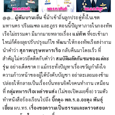
@@… 
ผู้พันบานเย็น 
ขี่ม้าเข้าถิ่นลูกประดู่ทั้งในเขต
มหานคร ปริมณฑล และภูธร ตอนนี้ปัญหาภายในกองทัพ
เรือไม่ธรรมดา มีมากมายหลายเรื่อง 
แม่ทัพ 
ที่จะเข้ามา
ใหม่ก็ต้องลุยปรับปรุงแก้ไข พัฒนาให้กองทัพเรือสง่างาม 
นำคำว่า 
สุภาพบุรุษทหารเรือ 
กลับคืนมาโดยเร็ว ที่
สำคัญไม่ควรยึดติดกับคำว่า 
สมบัติผลัดกันชมของแต่ละ
รุ่น 
อย่างเด็ดขาด !! แม้กระทั่งปัญหาเรื่องขวัญกำลังใจ 
ความก้าวหน้าของผู้ใต้บังคับบัญชา อย่าละเลยมองข้าม 
ปล่อยให้กลายเป็นเรื่องบั่นทอนจิตใจคนทำงาน เหมือน
ที่ 
กลุ่มทหารเรือเหล่าขนส่ง
 (ไม่ขอเปิดเผยชื่อ) รวมตัว
ทำหนังสือร้องเรียนไปถึง
 บิ๊กดุง-พล.ร.อ.อะดุง พันธุ์
เอี่ยม
 ผบ.ทร. 
เรื่องขอความเป็นธรรมและตรวจสอบ