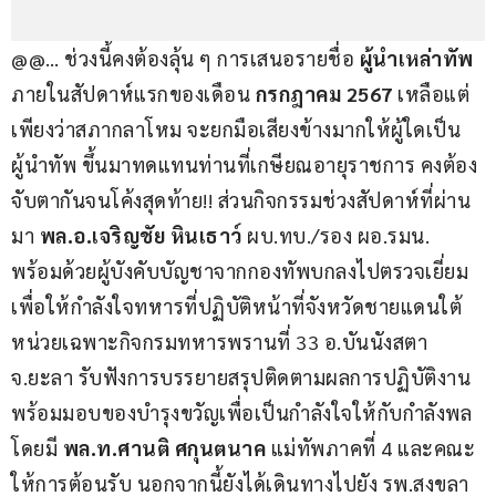
@@… ช่วงนี้คงต้องลุ้น ๆ การเสนอรายชื่อ 
ผู้นำเหล่าทัพ
ภายในสัปดาห์แรกของเดือน 
กรกฎาคม 2567 
เหลือแต่
เพียงว่าสภากลาโหม จะยกมือเสียงข้างมากให้ผู้ใดเป็น
ผู้นำทัพ ขึ้นมาทดแทนท่านที่เกษียณอายุราชการ คงต้อง
จับตากันจนโค้งสุดท้าย!! ส่วนกิจกรรมช่วงสัปดาห์ที่ผ่าน
มา 
พล.อ.เจริญชัย หินเธาว์ 
ผบ.ทบ./รอง ผอ.รมน. 
พร้อมด้วยผู้บังคับบัญชาจากกองทัพบกลงไปตรวจเยี่ยม
เพื่อให้กำลังใจทหารที่ปฏิบัติหน้าที่จังหวัดชายแดนใต้ 
หน่วยเฉพาะกิจกรมทหารพรานที่ 33 อ.บันนังสตา 
จ.ยะลา รับฟังการบรรยายสรุปติดตามผลการปฏิบัติงาน 
พร้อมมอบของบำรุงขวัญเพื่อเป็นกำลังใจให้กับกำลังพล 
โดยมี 
พล.ท.ศานติ ศกุนตนาค
 แม่ทัพภาคที่ 4 และคณะ 
ให้การต้อนรับ นอกจากนี้ยังได้เดินทางไปยัง รพ.สงขลา