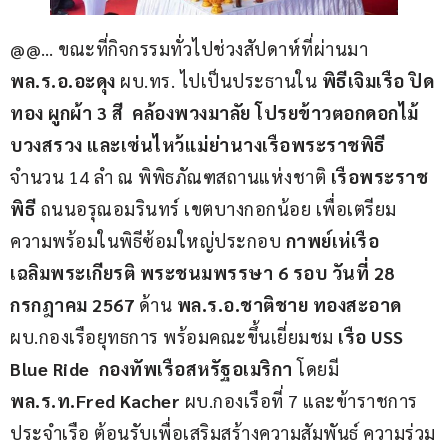
@@… ขณะที่กิจกรรมทั่วไปช่วงสัปดาห์ที่ผ่านมา 
พล.ร.อ.อะดุง 
ผบ.ทร. ไปเป็นประธานใน 
พิธีเจิมเรือ ปิด
ทอง ผูกผ้า 3 สี  คล้องพวงมาลัย โปรยข้าวตอกดอกไม้  
บวงสรวง และเซ่นไหว้แม่ย่านางเรือพระราชพิธี
จำนวน 14 ลำ ณ พิพิธภัณฑสถานแห่งชาติ 
เรือพระราช
พิธี
 ถนนอรุณอมรินทร์ เขตบางกอกน้อย เพื่อเตรียม
ความพร้อมในพิธีซ้อมใหญ่ประกอบ 
กาพย์เห่เรือ
เฉลิมพระเกียรติ พระชนมพรรษา 6 รอบ วันที่ 28 
กรกฎาคม 2567
 ด้าน 
พล.ร.อ.ชาติชาย ทองสะอาด
ผบ.กองเรือยุทธการ พร้อมคณะขึ้นเยี่ยมชม 
เรือ USS 
Blue Ride  กองทัพเรือสหรัฐอเมริกา
 โดยมี 
พล.ร.ท.Fred Kacher
 ผบ.กองเรือที่ 7 และข้าราชการ
ประจำเรือ ต้อนรับเพื่อเสริมสร้างความสัมพันธ์ ความร่วม