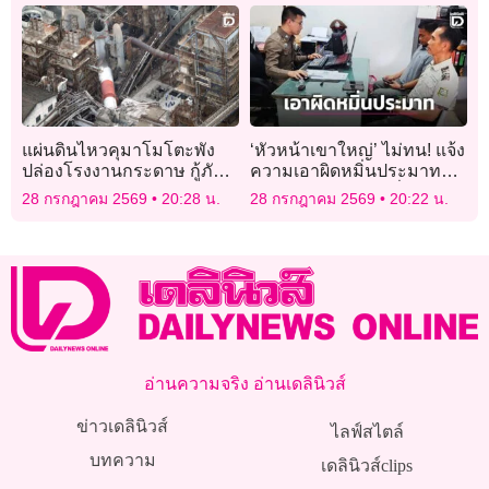
สมเด็จพระเจ้าอยู่หัว
แผ่นดินไหวคุมาโมโตะพัง
‘หัวหน้าเขาใหญ่’ ไม่ทน! แจ้ง
ปล่องโรงงานกระดาษ กู้ภัย
ความเอาผิดหมิ่นประมาท
เร่งค้นหาผู้สูญหาย
เพจชมรมจิตอาสาเพื่อผู้
28 กรกฎาคม 2569
20:28 น.
28 กรกฎาคม 2569
20:22 น.
พิทักษ์ทรัพยากรประเทศไทย
อ่านความจริง อ่านเดลินิวส์
ข่าวเดลินิวส์
ไลฟ์สไตล์
บทความ
เดลินิวส์clips