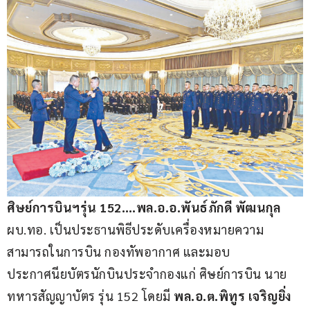
ศิษย์การบินฯรุ่น 152….พล.อ.อ.พันธ์ภักดี พัฒนกุล
ผบ.ทอ. เป็นประธานพิธีประดับเครื่องหมายความ
สามารถในการบิน กองทัพอากาศ และมอบ
ประกาศนียบัตรนักบินประจำกองแก่ ศิษย์การบิน นาย
ทหารสัญญาบัตร รุ่น 152 โดยมี
 พล.อ.ต.พิทูร เจริญยิ่ง