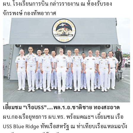
ผบ. โรงเรียนการบิน กล่าวรายงาน ณ ห้องรับรอง
จักรพงษ์ กองทัพอากาศ
เยี่ยมชม “เรือUSS”….พล.ร.อ.ชาติชาย ทองสะอาด
ผบ.กองเรือยุทธการ ผบ.ทร. พร้อมคณะฯ เยี่ยมชม เรือ 
USS Blue Ridge ทัพเรือสหรัฐ ณ ท่าเทียบเรือแหลมฉบัง 