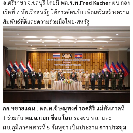
อ.ศรีราชา จ.ชลบุรี โดยมี 
พล.ร.ท.Fred Kacher
 ผบ.กอง
เรือที่ 7 ทัพเรือสหรัฐ ให้การต้อนรับ เพื่อเสริมสร้างความ
สัมพันธ์ที่ดีและความร่วมมือไทย-สหรัฐ
กก.ฯชายแดน
.. 
พล.ท.ชิษณุพงศ์ รอดศิริ
 แม่ทัพภาคที่ 
1 ร่วมกับ 
พล.อ.แอก ซ็อม โอน
 รองผบ.ทบ.  และ
ผบ.ภูมิภาคทหารที่ 5 กัมพูชา เป็นประธาน 
การประชุม