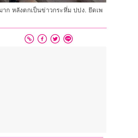
มาก หลังตกเป็นข่าวกระหึ่ม ปปง. ยึดเพ