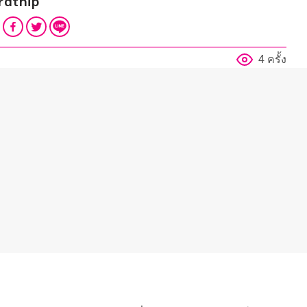
rdthip
4 ครั้ง