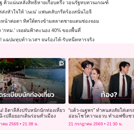
ัฐ คิวแน่นหลังสิทธิหายเกือบครึ่ง วอนรัฐทบทวนเกณฑ์
ส่งหัวใจให้ ‘เนเน่’ แฟนคลับกรีดร้องสนั่นไอจี
่อหน้าต่อตา ทิศใต้ตรงข้ามตลาดชายแดนช่องจอม
ง ‘กทม.’ เจอฝนฟ้าคะนอง 40% ของพื้นที่
ำ! แฉปมทุบท้าวเวสฯ จนร้องไห้-รับหนีทหารจริง
! อิตาลีสั่งปรับหนักนักท่องเที่ยว
“แต้ว-ณฐพร” ทำคนสงสัยใส่เดร
นี-เปลือยอกเดินร่อนทั่วเมือง
อ่อนโชว์ความอวบ ทำเอฟซีแซว
มาก “ลูกมาแล้วแน่ๆ”
ฎาคม 2569
21:38 น.
21 กรกฎาคม 2569
21:30 น.