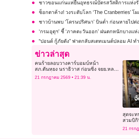
ชาวขอนแก่นแห่ยื่นอุทธรณ์บัตรสวัสดิการแห่งร
ช็อกตาค้าง! วงระดับโลก ‘The Cranberries’ โผล่
ชาวบ้านพบ ‘โดรนปริศนา’ บินต่ำ ก่อนหายไปต
‘กรมอุตุฯ’ ชี้ ‘ภาคตะวันออก’ ฝนตกหนักบางแห่
“ปอนด์ กู้ภัยดัง” ฟาดกลับสเตทเมนต์ปลอม AI ท
ข่าวล่าสุด
คนร้ายลอบวางคาร์บอมบ์หน้า
สภ.ตันหยง นราธิวาส ก่อนซิ่ง จยย.หลบ
หนี ไร้เจ็บ
21 กรกฎาคม 2569
21:39 น.
สุดจะทน
สวมบิกิ
21 กรก