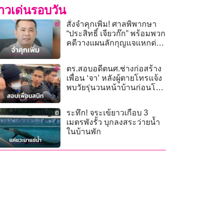
่าวเด่นรอบวัน
สั่งจำคุกเพิ่ม! ศาลพิพากษา
“ประสิทธิ์ เจียวก๊ก” พร้อมพวก
คดีวางแผนลักกุญแจแหกด่าน
ศาลอาญา
ตร.สอบอดีตนศ.ช่างก่อสร้าง
เพื่อน ‘จา’ หลังผู้ตายโทรแจ้ง
พบวัยรุ่นวนหน้าบ้านก่อนโดน
ยิง
ระทึก! จระเข้ยาวเกือบ 3
เมตรพังรั้ว บุกลงสระว่ายน้ำ
ในบ้านพัก