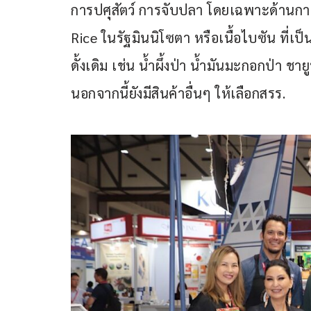
การปศุสัตว์ การจับปลา โดยเฉพาะด้านก
Rice ในรัฐมินนิโซตา หรือเนื้อไบซัน ที่
ดั้งเดิม เช่น น้ำผึ้งป่า น้ำมันมะกอกป่
นอกจากนี้ยังมีสินค้าอื่นๆ ให้เลือกสรร.