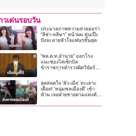
่าวเด่นรอบวัน
ประมวลภาพความสวยออร่า
“ลิซ่า-ลลิษา” หน้าผม หุ่นเป๊ะ
ปังละลายหัวใจแฟนๆขั้นสุด
“พล.ต.ท.อำนวย” ออกโรง
แนะช่องไล่เช็กบิล
ข้าราชการตำรวจผิดวินัยร้าย
แรง ปมชั้น 14 โรงพยาบาล
ตำรวจ
สุดสลดใจ ‘ผัว-เมีย’ ทะเลาะ
เดือด! ‘หนุ่มพลเมืองดี’ เข้า
ห้าม เจอฝ่ายชายตามแทงดับ
สลด