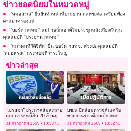
ข่าวยอดนิยมในหมวดหมู่
“หมอสรณ” ยืนยันทำหน้าที่ประธาน กสทช.ต่อ เตรียมฟ้อง
ศาลปกครองแน่
“บอร์ด กสทช.” ล่ม! วอล์กเอาต์ไม่ประชุมหลังเถียงกันวุ่น
คุณสมบัติ “ประธาน กสทช.”
“สมาคมทีวีดิจิทัล” ยื่น บอร์ด กสทช. ห่วงปมคุณสมบัติ
“หมอสรณ” กระทบมติวาระใหญ่
ข่าวล่าสุด
“เบรสชา” ประกาศล้มละลาย
บช.น.ปิดล้อมตรวจค้นเครือ
แบกภาระหนี้สิน 20 ล้านยูโร
ข่ายยานรก เดือนเดียวทลาย
สิ้นชื่อตำนานสโมสรที่โลด
64 เครือข่าย ยึดยาบ้า 8 ล้าน
31 กรกฎาคม 2569
13:33 น.
31 กรกฎาคม 2569
13:32 น.
แล่นมานาน 114 ปี
เม็ด ไอซ์ 271 โล