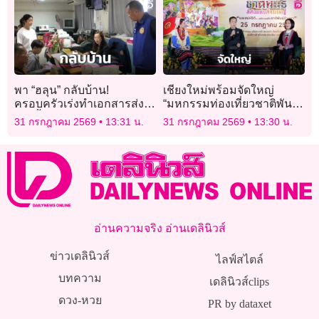
พา “ฮลุน” กลับบ้าน!
เชียงใหม่พร้อมจัดใหญ่
ครอบครัวเร่งทำเอกสารส่ง
“มหกรรมท่องเที่ยวชาติพันธุ์
กต. ย้ำยังไม่เปิดรับบริจาค ขอ
สีสันแห่งล้านนา”
31 กรกฎาคม 2569
13:31 น.
31 กรกฎาคม 2569
13:30 น.
โฟกัสรับร่าง
อ่านความจริง อ่านเดลินิวส์
ข่าวเดลินิวส์
ไลฟ์สไตล์
บทความ
เดลินิวส์clips
ดวง-หวย
PR by dataxet