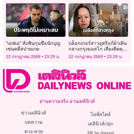
กบดานโคราช
“เอฟเอ” สั่งฟันกุนซือนักบุญ
บล็อกเกอร์สาวอุตริแก้ผ้าเดิน
เซ่นคดีสปายเกต
กลางกรุงมอสโก เสี่ยงติดคุก
ยาว 12 ปี
22 กรกฎาคม 2569
23:29 น.
22 กรกฎาคม 2569
23:29 น.
อ่านความจริง อ่านเดลินิวส์
ข่าวเดลินิวส์
ไลฟ์สไตล์
บทความ
เดลินิวส์clips
ดวง-หวย
PR by dataxet