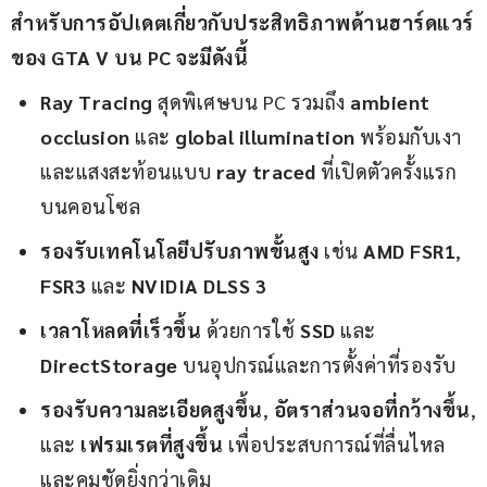
สำหรับการอัปเดตเกี่ยวกับประสิทธิภาพด้านฮาร์ดแวร์
ของ GTA V บน PC จะมีดังนี้
Ray Tracing
สุดพิเศษบน PC รวมถึง
ambient
occlusion
และ
global illumination
พร้อมกับเงา
และแสงสะท้อนแบบ
ray traced
ที่เปิดตัวครั้งแรก
บนคอนโซล
รองรับเทคโนโลยีปรับภาพขั้นสูง
เช่น
AMD FSR1
,
FSR3
และ
NVIDIA DLSS 3
เวลาโหลดที่เร็วขึ้น
ด้วยการใช้
SSD
และ
DirectStorage
บนอุปกรณ์และการตั้งค่าที่รองรับ
รองรับความละเอียดสูงขึ้น
,
อัตราส่วนจอที่กว้างขึ้น
,
และ
เฟรมเรตที่สูงขึ้น
เพื่อประสบการณ์ที่ลื่นไหล
และคมชัดยิ่งกว่าเดิม