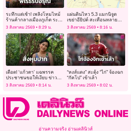
ระทึกแต่เช้า! เพลิงโหมไหม้
แผ่นดินไหว 5.3 แมกนิจูด
ร้านค้ากลางเมืองภูเก็ต ระดม
เขย่าอียิปต์ สะเทือนหลาย
รถดับเพลิงสกัดไฟวุ่น
ประเทศในภูมิภาค
3 สิงหาคม 2569
8:29 น.
3 สิงหาคม 2569
8:16 น.
เดือด! ‘แก้วตา’ แฉพรรค
“หงส์แดง” สะดุ้ง “ไก่” จ้องฉก
ประชาชนขอให้เงียบ ข่าว
“กัคโป” เข้าเล้า
คุกคามทางเพศอ้าง ‘พรรค
3 สิงหาคม 2569
8:14 น.
3 สิงหาคม 2569
8:02 น.
รับไม่ไหว’
อ่านความจริง อ่านเดลินิวส์