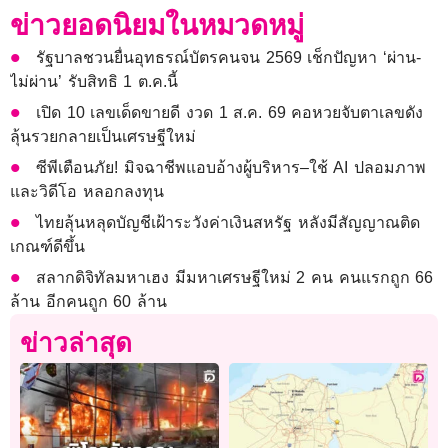
ข่าวยอดนิยมในหมวดหมู่
รัฐบาลชวนยื่นอุทธรณ์บัตรคนจน 2569 เช็กปัญหา ‘ผ่าน-
ไม่ผ่าน’ รับสิทธิ 1 ต.ค.นี้
เปิด 10 เลขเด็ดขายดี งวด 1 ส.ค. 69 คอหวยจับตาเลขดัง
ลุ้นรวยกลายเป็นเศรษฐีใหม่
ซีพีเตือนภัย! มิจฉาชีพแอบอ้างผู้บริหาร–ใช้ AI ปลอมภาพ
และวิดีโอ หลอกลงทุน
ไทยลุ้นหลุดบัญชีเฝ้าระวังค่าเงินสหรัฐ หลังมีสัญญาณติด
เกณฑ์ดีขึ้น
สลากดิจิทัลมหาเฮง มีมหาเศรษฐีใหม่ 2 คน คนแรกถูก 66
ล้าน อีกคนถูก 60 ล้าน
ข่าวล่าสุด