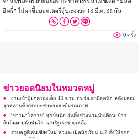
ด้านแฟนคลับสายนิยมตัวเลขก็ต่างรีบนำเลขเด็ด “มนต์
สิทธิ์” ไปหาซื้อลอตเตอรี่ลุ้นเฮงงวด 16 มี.ค. 68 กัน
0 ครั้ง
ข่าวยอดนิยมในหมวดหมู่
งานเข้าผู้ปกครองเด็ก 11 ขวบ ตร.จ่อเอาผิดหนัก หลังปล่อย
ลูกหลานซิ่งกระบะชนพระสงฆ์มรณภาพ
‘ชาวนาโคราช’ ทุกข์หนัก ฝนทิ้งช่วงนานนับเดือน ข้าว
ยืนต้นตายนับพันไร่ วอนรัฐเร่งช่วยเหลือ
รวบครูดีเด่นเชียงใหม่ ล่วงละเมิดนักเรียน ม.2 สั่งให้ออก