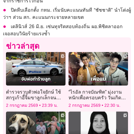
จากราชการไว้ก่อน
ปิดหีบเลือกตั้ง กทม. เริ่มนับคะแนนทันที “ชัชชาติ” นำโด่งผู้
ว่าฯ ส่วน สก. คะแนนกระจายหลายเขต
เดลินิวส์ 26 มิ.ย. เซ่นทุจริตสอบท้องถิ่น ผอ.พิชิตลาออก
เจอสอบวินัยร้ายแรงซ้ำ
ข่าวล่าสุด
ตำรวจรวบตัวพ่อใจยักษ์ ใช้
“ไรอัล กาจบัณฑิต” มุ่งงาน
สกรูเก้าอี้จิ้มขาลูกเล็กจน
หนักเพื่อครอบครัว วันเกิดให้
ร้องไห้จ้า หวังเบี้ยวค่าอาหาร
แม่เงิน 6 หลักและมีแพลน
2 กรกฎาคม 2569
23:39 น.
2 กรกฎาคม 2569
22:30 น.
ในร้าน
อยากพาไปสวิตฯ