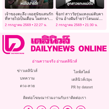
เจ้าของตะลึง เจอสุนัขแสนรัก
ช็อก! สาววัยรุ่นแทงแม่ดับคา
ที่หายไปเป็นเดือน โผล่กลาง
บ้าน อ้างฝันร้ายว่าโดนแม่รัด
ไลฟ์สดฉลองแมตช์บอลโลก
คอ
2 กรกฎาคม 2569
22:27 น.
2 กรกฎาคม 2569
21:30 น.
อ่านความจริง อ่านเดลินิวส์
ข่าวเดลินิวส์
ไลฟ์สไตล์
บทความ
เดลินิวส์clips
ดวง-หวย
PR by dataxet
ติดต่อโฆษณา
ร่วมงานกับเรา
ติดต่อเรา