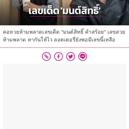
คอหวยห้ามพลาดเลขเด็ด "มนต์สิทธิ์ คำสร้อย" เลขสวย
ห้ามพลาด หากันให้ไว ลอตเตอรี่ยังพอมีเลขนี้เหลือ