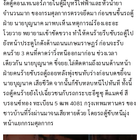
งัดตู้คอนเทเนอร์ภายในตู้มีบุหรี่ไฟฟ้าและหัวน้ำยา
จำนวนมาก ของกรมศุลกากรตรวจยึดมา ก่อนขนขึ้นรถตู้ 
ฝ่าย นายบุญนาค มาพบเห็นเหตุการณ์ร้องเอะอะ
โวยวาย พยายามเข้าขัดขวาง ทำให้คนร้ายรีบขับรถตู้ไป
ยังหน้าประตูโกดังด้านถนนเกษมราษฎร์ ก่อนจะรับ
คนร้าย 3 คนที่คาดว่าวิ่งหนีออกมาก่อน ช่วงเวลา
เดียวกัน นายบุญนาค ขี่จยย.ไล่ติดตามถึงถนนด้านหน้า 
ฝ่ายคนร้ายขับรถตู้ถอยหลังพุ่งชนทับร่างก่อนบดขยี้จน
นายบุญนาค เสียชีวิต จากนั้นก็ขับหลบหนีไปทันที ทั้งนี้ 
รถตู้คนร้ายยังไปเฉี่ยวชนกับรถกระบะอีซูซุ ดีแมคซ์ สี
บรอนซ์ทอง ทะเบียน 5 ฒพ 4081 กรุงเทพมหานคร ของ
ชาวบ้านที่วิ่งผ่านมาจนเสียหายด้วย โดยรถตู้ขับหนีมุ่ง
หน้าแยกกรมศุลกากร