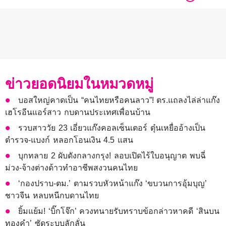
ข่าวยอดนิยมในหมวดหมู่
บอสใหญ่คาดเป็น “คนไทยหรือคนลาว”! ตร.แถลงไล่ล่าแก๊ง
เฮโรอีนแอร์สาว กบดานประเทศเพื่อนบ้าน
รวบสาววัย 23 เอี่ยวแก๊งคอลเซ็นเตอร์ ตุ๋นเหยื่ออ้างเป็น
ตำรวจ-แบงก์ หลอกโอนเงิน 4.5 แสน
บุกทลาย 2 ผับดังกลางกรุง! ลอบเปิดไร้ใบอนุญาต พบฉี่
ม่วง-จ้างต่างด้าวทำอาชีพสงวนคนไทย
‘กองปราบ-ตม.’ ตามรวบหัวหน้าแก๊ง ‘ขบวนการอุ้มบุญ’
ชาวจีน หลบหนีกบดานไทย
ยิ้มแย้ม! ‘บิ๊กโจ๊ก’ ควงทนายรับทราบข้อกล่าวหาคดี ‘สินบน
ทองคำ’ ซัดระบบลักลั่น