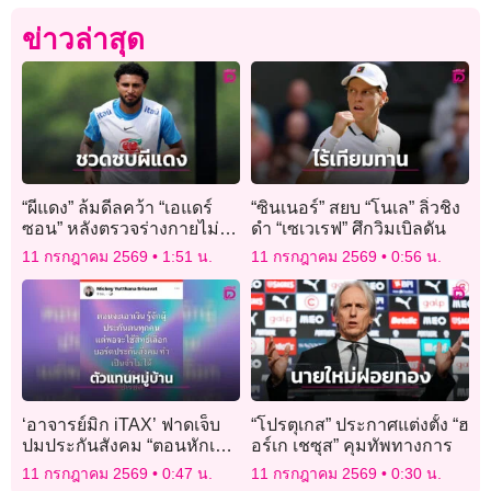
ข่าวล่าสุด
“ผีแดง” ล้มดีลคว้า “เอแดร์
“ซินเนอร์” สยบ “โนเล” ลิ่วชิง
ซอน” หลังตรวจร่างกายไม่
ดำ “เซเวเรฟ” ศึกวิมเบิลดัน
ผ่าน
11 กรกฎาคม 2569
1:51 น.
11 กรกฎาคม 2569
0:56 น.
‘อาจารย์มิก iTAX’ ฟาดเจ็บ
“โปรตุเกส” ประกาศแต่งตั้ง “ฮ
ปมประกันสังคม “ตอนหักเงิน
อร์เก เชซุส” คุมทัพทางการ
รู้จักดี พอจะให้เลือกบอร์ดทำ
11 กรกฎาคม 2569
0:47 น.
11 กรกฎาคม 2569
0:30 น.
ทรงจำไม่ได้”