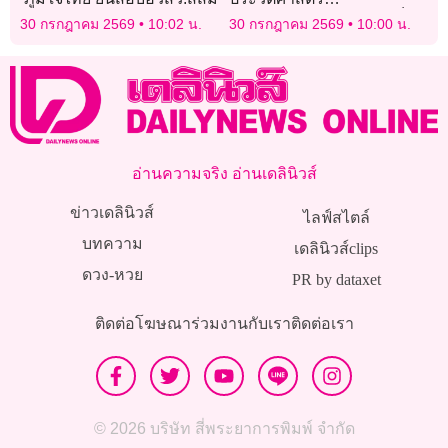
30 ปี “LOSO” นานเท่าไรก็รอ
30 กรกฎาคม 2569
10:02 น.
30 กรกฎาคม 2569
10:00 น.
กับคอนเสิร์ตใหญ่แห่งปี
อ่านความจริง อ่านเดลินิวส์
ข่าวเดลินิวส์
ไลฟ์สไตล์
บทความ
เดลินิวส์clips
ดวง-หวย
PR by dataxet
ติดต่อโฆษณา
ร่วมงานกับเรา
ติดต่อเรา
© 2026 บริษัท สี่พระยาการพิมพ์ จำกัด