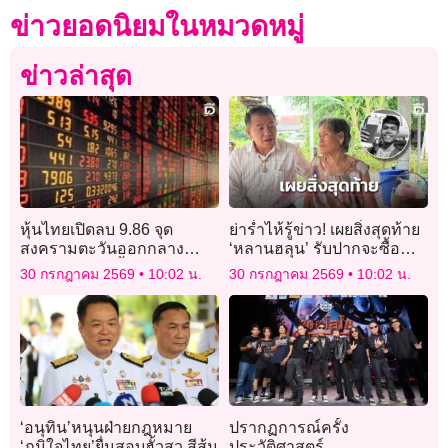
ข่าวยอดนิยมในหมวดหมู่
ข่าวล่าสุด
หุ้นไทยเปิดลบ 9.86 จุด
ย่าร่ำไห้รู้ข่าว! เผยสิ่งสุดท้าย
สงครามตะวันออกกลาง
‘หลานฮลุน’ รับปากจะซื้อ
ตึงเครียดมากขึ้น
คาราโอเกะมาร้องเพลงปี
30 กรกฎาคม 2569
10:02 น.
30 กรกฎาคม 2569
10:02 น.
ใหม่ด้วยกัน
‘อนุทิน’หนุนฝ่ายกฎหมาย
ปรากฏการณ์ครั้ง
‘ภูมิใจไทย’ยื่นสอบฮั้วสว.สีส้ม
ประวัติศาสตร์