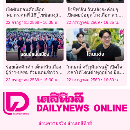
เปิดขั้นตอนคัดเลือก
‘ยิ่งชีพ’ลั่น วันหลังจะค่อยๆ
‘ผบ.ตร.คนที่ 16’ ไขข้อสงสัย
เปิดเผยข้อมูลโกงเลือก สว.อีก
มติ 12-0 เคาะ ‘บิ๊กราญ’ นั่ง
ถ้าโดนฟ้องยิ่งนำเสนอพยาน
22 กรกฎาคม 2569
16:35 น.
22 กรกฎาคม 2569
16:35 น.
ผู้นำสีกากี
หลักฐานเพิ่มขึ้น
ร้อยเอ็ดคึกคัก เต้นสนั่นเมือง
“กฤษณ์ ศรีภูมิเศรษฐ์” เปิดใจ
ผู้ว่าฯ-ปชช. ร่วมแดนซ์กว่า 2
เจลาโต้โดนด่าทุกอย่าง มีแต่
พันคน
แช่งให้เจ๊ง พร้อมย้ำตอนนี้
22 กรกฎาคม 2569
16:30 น.
22 กรกฎาคม 2569
16:30 น.
โสดมาก!
อ่านความจริง อ่านเดลินิวส์