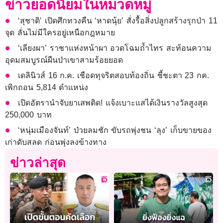
ข่าวยอดนิยมในหมวดหมู่
‘สุชาติ’ เปิดศึกทวงคืน ‘หาดนุ้ย’ สั่งรื้อสิ่งปลูกสร้างรุกป่า 11
จุด ลั่นไม่มีใครอยู่เหนือกฎหมาย
‘เลียงผา’ ราชาแห่งหน้าผา อวดโฉมถ้ำไทร สะท้อนความ
อุดมสมบูรณ์ผืนป่าเขาสามร้อยยอด
เดลินิวส์ 16 ก.ค. เชือดทุจริตสอบท้องถิ่น ชี้ชะตา 23 กค.
เพิกถอน 5,814 ตำแหน่ง
เปิดอัตรานำจับยาเสพติด! แจ้งเบาะแสได้เงินรางวัลสูงสุด
250,000 บาท
‘หนุ่มเมืองจันท์’ ป่วยลมชัก ขับรถพุ่งชน ‘ลุง’ เก็บขายของ
เก่าดับสลด ก่อนพุ่งลงข้างทาง
ข่าวล่าสุด