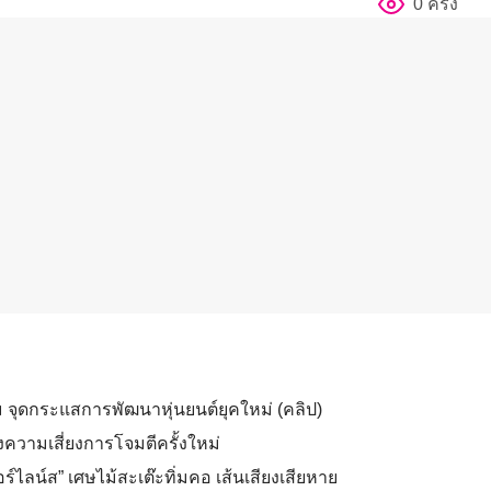
0 ครั้ง
ม จุดกระแสการพัฒนาหุ่นยนต์ยุคใหม่ (คลิป)
วามเสี่ยงการโจมตีครั้งใหม่
ร์ไลน์ส” เศษไม้สะเต๊ะทิ่มคอ เส้นเสียงเสียหาย