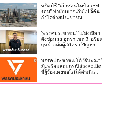
ทรัมป์ชี้ “เอ็กซอนโมบิล-เชฟ
รอน” ทำเงินมากเกินไป จี้คืน
กำไรช่วยประชาชน
‘พรรคประชาชน’ ไม่ส่งเลือก
ตั้งซ่อมสส.อุดรฯ เขต 3 ‘อริยะ
ฤทธิ์’ อดีตผู้สมัคร มีปัญหา
สุขภาพ
พรรคประชาชน โต้ ‘ธิษะณา’
ยันพร้อมสอบกรณีล่วงละเมิด
ชี้ผู้ร้องเคยขอไม่ให้ดำเนิน
การ