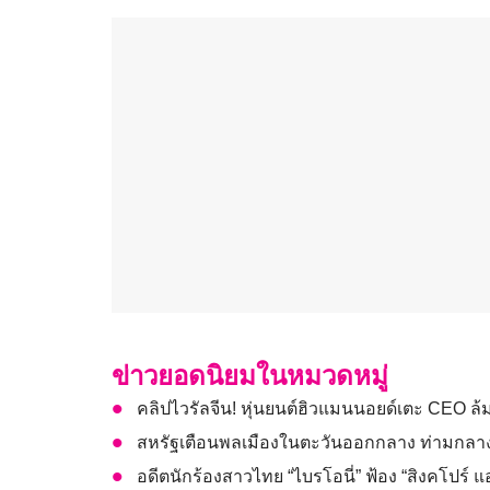
ข่าวยอดนิยมในหมวดหมู่
คลิปไวรัลจีน! หุ่นยนต์ฮิวแมนนอยด์เตะ CEO ล้
สหรัฐเตือนพลเมืองในตะวันออกกลาง ท่ามกลางค
อดีตนักร้องสาวไทย “ไบรโอนี่” ฟ้อง “สิงคโปร์ แอ