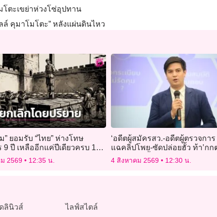
โมโตะเขย่าห่วงโซ่อุปทาน
 มอลล์ คุมาโมโตะ” หลังแผ่นดินไหว
รม” ยอมรับ “ไทย” ห่างโทษ
‘อดีตผู้สมัครสว.-อดีตผู้ตรวจการ
9 ปี เหลืออีกแค่ปีเดียวครบ 10
แฉคลิปโพย-ซัดปล่อยฮั้ว ท้า’กกต.
กเลิกโดยปริยาย
หีบพิสูจน์ ชี้เข้าข่ายผิด’มาตรา1
คม 2569
12:35 น.
4 สิงหาคม 2569
12:30 น.
ดลินิวส์
ไลฟ์สไตล์