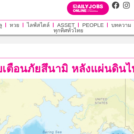
ู
หวย
ไลฟ์สไตล์
ASSET
PEOPLE
บทความ
ทุกทิศทั่วไทย
บเตือนภัยสึนามิ หลังแผ่นดินไห