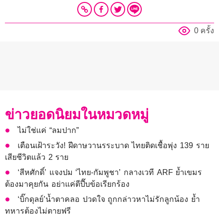
0 ครั้ง
ข่าวยอดนิยมในหมวดหมู่
ไม่ใช่แค่ “ลมปาก”
เตือนเฝ้าระวัง! ฝีดาษวานรระบาด ไทยติดเชื้อพุ่ง 139 ราย
เสียชีวิตแล้ว 2 ราย
‘สีหศักดิ์’ แจงปม ‘ไทย-กัมพูชา’ กลางเวที ARF ย้ำเขมร
ต้องมาคุยกัน อย่าแค่ตีปี๊บข้อเรียกร้อง
‘บิ๊กดุลย์’น้ำตาคลอ ปวดใจ ถูกกล่าวหาไม่รักลูกน้อง ย้ำ
ทหารต้องไม่ตายฟรี