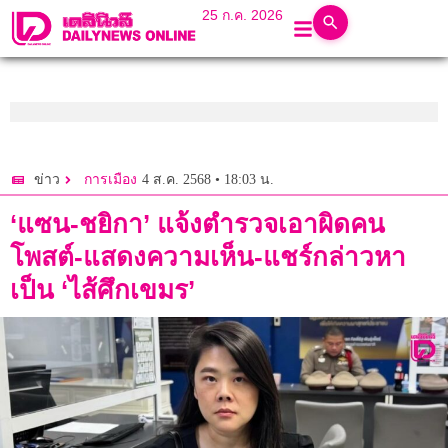
25 ก.ค. 2026
4 ส.ค. 2568 • 18:03 น.
ข่าว
การเมือง
‘แซน-ชยิกา’ แจ้งตำรวจเอาผิดคน
โพสต์-แสดงความเห็น-แชร์กล่าวหา
เป็น ‘ไส้ศึกเขมร’