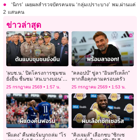
‘นิกร’ เผยผลสำรวจบัตรคนจน ‘กลุ่มเปราะบาง’ พม.ผ่านแค่
2 แสนคน
ข่าวล่าสุด
‘ผบช.น.’ ปิดโครงการชุมชน
“คลอปป์” ขู่ลา “อินทรีเหล็ก”
ยั่งยืน ชื่นชม ‘สน.บางบอน’
หากสื่อคุกคามครอบครัว
ต้นแบบชุมชนปลอดยาเสพติด
25 กรกฎาคม 2569
1:57 น.
25 กรกฎาคม 2569
1:53 น.
“ผีแดง” คืนฟอร์มบุกถล่ม “โร
“คิงเจมส์” เลือกซบ “ซิกเซ