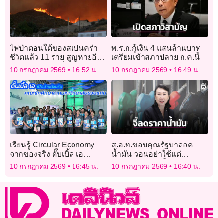
ไฟป่าตอนใต้ของสเปนคร่า
พ.ร.ก.กู้เงิน 4 แสนล้านบาท
ชีวิตแล้ว 11 ราย สูญหายอีก
เตรียมเข้าสภาปลาย ก.ค.นี้
19 คน เจ้าหน้าที่เร่งควบคุม
10 กรกฎาคม 2569
16:52 น.
10 กรกฎาคม 2569
16:49 น.
เพลิง
เรียนรู้ Circular Economy
ส.อ.ท.ขอบคุณรัฐบาลลด
จากของจริง ดั๊บเบิ้ล เอ
น้ำมัน วอนอย่าใช้แต่
ต้อนรับคณาจารย์และ
มาตรการระยะสั้น จนสร้าง
10 กรกฎาคม 2569
16:45 น.
10 กรกฎาคม 2569
16:40 น.
นักศึกษา ม.ขอนแก่น
ภาระยาว