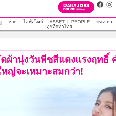
ู
หวย
ไลฟ์สไตล์
ASSET
PEOPLE
บทความ
ทุกทิศทั่วไทย
ดผ้านุ่งวันพีซสีแดงแรงฤทธิ์
่นใหญ่จะเหมาะสมกว่า!