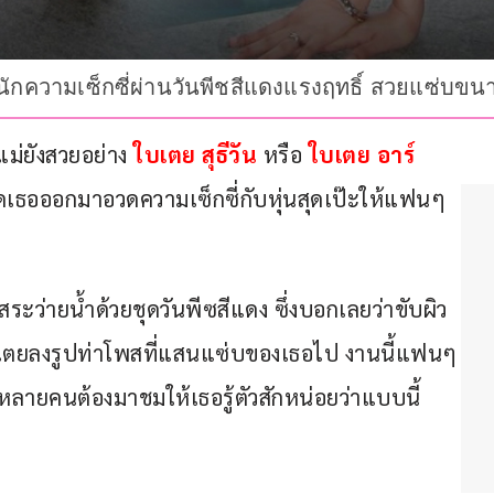
ักความเซ็กซี่ผ่านวันพีชสีแดงแรงฤทธิ์ สวยแซ่บขนา
ม่ยังสวยอย่าง
 ใบเตย สุธีวัน
 หรือ 
ใบเตย อาร์
ุดเธอออกมาอวดความเซ็กซี่กับหุ่นสุดเป๊ะให้แฟนๆ
ะว่ายน้ำด้วยชุดวันพีซสีแดง ซึ่งบอกเลยว่าขับผิว
ยลงรูปท่าโพสที่แสนแซ่บของเธอไป งานนี้แฟนๆ
ายคนต้องมาชมให้เธอรู้ตัวสักหน่อยว่าแบบนี้