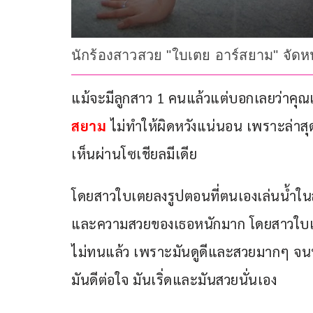
นักร้องสาวสวย "ใบเตย อาร์สยาม" จัดหน
แม้จะมีลูกสาว 1 คนแล้วแต่บอกเลยว่าคุณแ
สยาม
 ไม่ทำให้ผิดหวังแน่นอน เพราะล่าส
เห็นผ่านโซเชียลมีเดีย
โดยสาวใบเตยลงรูปตอนที่ตนเองเล่นน้ำในสร
และความสวยของเธอหนักมาก โดยสาวใบเต
ไม่ทนแล้ว เพราะมันดูดีและสวยมากๆ จนหล
มันดีต่อใจ มันเริ่ดและมันสวยนั่นเอง