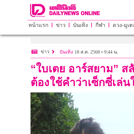
หน้าแรก
ข่าว
บันเทิง
กีฬา
ดวง-มูเตล
ข่าว
บันเทิง
18 ส.ค. 2568 • 9:44 น.
“ใบเตย อาร์สยาม” สลั
ต้องใช้คำว่าเซ็กซี่เล