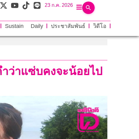
23 ก.ค. 2026
Sustain Daily
ประชาสัมพันธ์
วิดีโอ
 คำว่าแซ่บคงจะน้อยไป