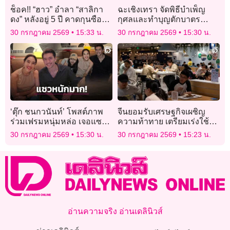
ช็อค!! “ฮาว” อำลา “สาลิกา
ฉะเชิงเทรา จัดพิธีบำเพ็ญ
ดง” หลังอยู่ 5 ปี คาดกุนซือ
กุศลและทำบุญตักบาตร
หนุ่มไฟแรงของ “อัล-อาห์ลี”
วาระครบ 50 วัน (ปัญญาสม
30 กรกฎาคม 2569
15:33 น.
30 กรกฎาคม 2569
15:30 น.
จะเข้ารับงานแทน
วาร)
‘ตุ๊ก ชนกวนันท์’ โพสต์ภาพ
จีนยอมรับเศรษฐกิจเผชิญ
ร่วมเฟรมหนุ่มหล่อ เจอแซว
ความท้าทาย เตรียมเร่งใช้
‘พ่อแม่ลูก’ ก่อนโดนเปิดวาร์ป
จ่ายรัฐกระตุ้นการเติบโต
30 กรกฎาคม 2569
15:30 น.
30 กรกฎาคม 2569
15:23 น.
ที่แท้คือคนนี้!
อ่านความจริง อ่านเดลินิวส์