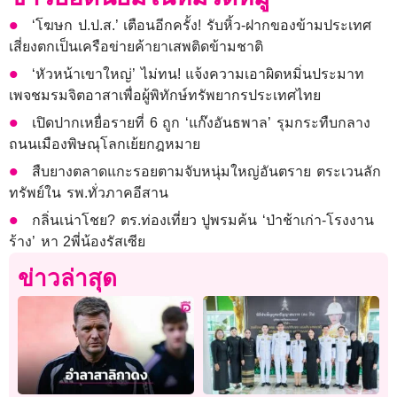
‘โฆษก ป.ป.ส.’ เตือนอีกครั้ง! รับหิ้ว-ฝากของข้ามประเทศ
เสี่ยงตกเป็นเครือข่ายค้ายาเสพติดข้ามชาติ
‘หัวหน้าเขาใหญ่’ ไม่ทน! แจ้งความเอาผิดหมิ่นประมาท
เพจชมรมจิตอาสาเพื่อผู้พิทักษ์ทรัพยากรประเทศไทย
เปิดปากเหยื่อรายที่ 6 ถูก ‘แก๊งอันธพาล’ รุมกระทืบกลาง
ถนนเมืองพิษณุโลกเย้ยกฎหมาย
สืบยางตลาดแกะรอยตามจับหนุ่มใหญ่อันตราย ตระเวนลัก
ทรัพย์ใน รพ.ทั่วภาคอีสาน
กลิ่นเน่าโชย? ตร.ท่องเที่ยว ปูพรมค้น ‘ป่าช้าเก่า-โรงงาน
ร้าง’ หา 2พี่น้องรัสเซีย
ข่าวล่าสุด