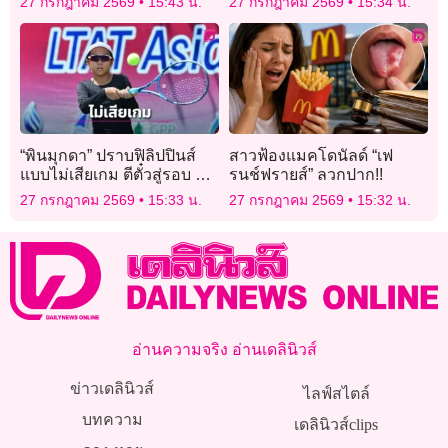
27 กรกฎาคม 2569
15:43 น.
27 กรกฎาคม 2569
15:34 น.
ตรวจสอบกล้องวงจรปิด
ช่วยทีม
“พินมุกดา” ปราบฟิลิปปินส์
สาวฟ้องแมคโดนัลด์ “เฟ
แบบไม่เสียเกม ตีตั๋วสู่รอบ 16
รนช์ฟรายส์” ลวกปาก!!
คน ศึกแอลทีเอที เอทีเอฟ เอ
27 กรกฎาคม 2569
15:33 น.
27 กรกฎาคม 2569
15:32 น.
เชียน
อ่านความจริง อ่านเดลินิวส์
ข่าวเดลินิวส์
ไลฟ์สไตล์
บทความ
เดลินิวส์clips