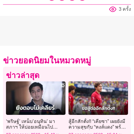
3 ครั้ง
ข่าวยอดนิยมในหมวดหมู่
ข่าวล่าสุด
‘พริษฐ์’ เหน็บ’อนุทิน’ มา
สู้อีกสักตั้ง!! “เคียซา” เผยยังมี
สภาฯ ให้บ่อยเหมือนไป
ความสุขกับ “หงส์แดง” พร้อม
รร.พูลแมน ขอให้ดีเอสไอ
ทำเต็มที่เพื่อโอกาสลงสนาม