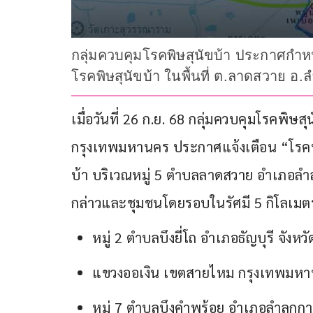
กลุ่มควบคุมโรคพิษสุนัขบ้า ประกาศกำหนด
โรคพิษสุนัขบ้า ในพื้นที่ ต.ลาดสวาย อ.
เมื่อวันที่ 26 ก.ย. 68 กลุ่มควบคุมโรคพิ
กรุงเทพมหานคร ประกาศแจ้งเตือน “โรคพิษ
บ้า บริเวณหมู่ 5 ตำบลลาดสวาย อำเภอลำลู
กล่าวและชุมชนโดยรอบในรัศมี 5 กิโลเมต
หมู่ 2 ตำบลบึงยี่โถ อำเภอธัญบุรี จังหว
แขวงออเงิน เขตสายไหม กรุงเทพมห
หมู่ 7 ตำบลบึงคำพร้อย อำเภอลำลูกกา 