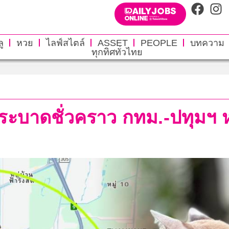
ู
หวย
ไลฟ์สไตล์
ASSET
PEOPLE
บทความ
ทุกทิศทั่วไทย
ะบาดชั่วคราว กทม.-ปทุมฯ ห