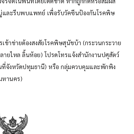
ว์จรจัดในพื้นที่โดยเด็ดขาด หากถูกกัดหรือสัมผัส
สบู่และรีบพบแพทย์ เพื่อรับวัคซีนป้องกันโรคพิษ
ารเข้าข่ายต้องสงสัยโรคพิษสุนัขบ้า (กระวนกระวาย 
ง น้ำลายไหล ลิ้นห้อย) โปรดโทรแจ้งสำนักงานปศุสัตว์
ี่จังหวัดปทุมธานี) หรือ กลุ่มควบคุมและพักพิง
ทพมหานคร)