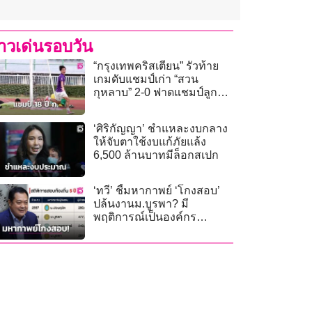
่าวเด่นรอบวัน
“กรุงเทพคริสเตียน” รัวท้าย
เกมดับแชมป์เก่า “สวน
กุหลาบ” 2-0 ฟาดแชมป์ลูก
หนัง “กรมพลศึกษา เดลินิวส์
คัพ 2026” 18 ปี ก
‘ศิริกัญญา’ ชำแหละงบกลาง
ให้จับตาใช้งบแก้ภัยแล้ง
6,500 ล้านบาทมีล็อกสเปก
‘ทวี’ ชี้มหากาพย์ ‘โกงสอบ’
ปล้นงานม.บูรพา? มี
พฤติการณ์เป็นองค์กร
อาชญากรรม