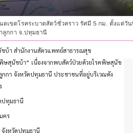
เขตโรคระบาดสัตว์ชั่วคราว รัศมี 5 กม. ตั้งแต่วันท
ลำลูกกา จ.ปทุมธานี
ษสุนัขบ้า สำนักงานสัตวแพทย์สาธารณสุข 
สุนัขบ้า” เนื่องจากพบสัตว์ป่วยด้วยโรคพิษสุนัข
กกา จังหวัดปทุมธานี ประชาชนที่อยู่บริเวณดัง
ร
ัดปทุมธานี
านคร
จังหวัดปทุมธานี