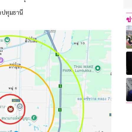
ดปทุมธานี
ข