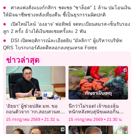
ศาลแพ่งสั่งแบงก์กสิกร ชดเชย “ชาล็อต” 1 ล้าน ปมโอนเงิน
ให้มิจฉาชีพช่วงหลังเที่ยงคืน ชี้เป็นธุรกรรมผิดปกติ
เปิดไทม์ไลน์ ‘องอาจ’ พ่อทิพย์ จดทะเบียนสมรส-เซ็นรับรอง
ลูก 2 ครั้ง อ้างได้เงินชดเชยครั้งละ 2 พัน
DSI เปิดพฤติการณ์ละเอียดยิบ “มัลลิกา“ ผู้บริหารบริษัท
QRS โบรกเกอร์ดังคดีหลอกลงทุนเทรด Forex
ข่าวล่าสุด
‘อัธยา’ ผู้ช่วยปลัด มท. ขอ
นึกว่าไม่รอด! เจ้าของลุ้น
ถอนตัวจาก ‘กก.สอบสวนทาง
หนักหลังพบสุนัขเผลอกิน
วินัยอย่างร้ายแรง’ เคส
กัญชาขณะเดินป่าจนหมดสติ
15 กรกฎาคม 2569
21:32 น.
15 กรกฎาคม 2569
21:30 น.
‘ทุจริตสอบท้องถิ่น’ เหตุอาจมี
ต้องหามลงเขา
ส่วนได้ – เสีย ถูกไต่สวน