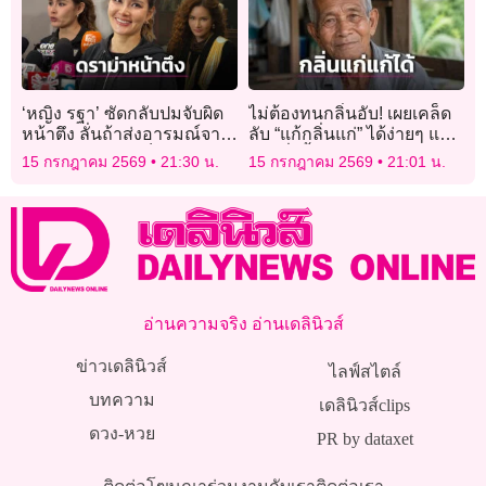
‘หญิง รฐา’ ซัดกลับปมจับผิด
ไม่ต้องทนกลิ่นอับ! เผยเคล็ด
หน้าตึง ลั่นถ้าส่งอารมณ์จาก
ลับ “แก้กลิ่นแก่” ได้ง่ายๆ แค่
ข้างในยังไงคนดูก็อิน
ปรับสิ่งนี้!
15 กรกฎาคม 2569
21:30 น.
15 กรกฎาคม 2569
21:01 น.
อ่านความจริง อ่านเดลินิวส์
ข่าวเดลินิวส์
ไลฟ์สไตล์
บทความ
เดลินิวส์clips
ดวง-หวย
PR by dataxet