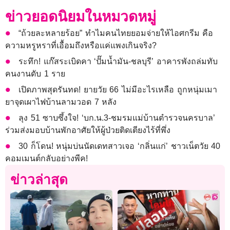
ข่าวยอดนิยมในหมวดหมู่
“ถ้วยละหลายร้อย” ทำไมคนไทยยอมจ่ายให้ไอศกรีม คือ
ความหรูหราที่เอื้อมถึงหรือแค่แพงเกินจริง?
ระทึก! แก๊สระเบิดคา ‘ปั๊มน้ำมัน-ชลบุรี’ อาคารพังถล่มทับ
คนงานดับ 1 ราย
เปิดภาพสุดรันทด! ยายวัย 66 ไม่มีอะไรเหลือ ถูกหนุ่มเมา
ยาจุดเผาไฟบ้านลามวอด 7 หลัง
ลุง 51 ซาบซึ้งใจ! ‘บก.น.3-ชมรมแม่บ้านตำรวจนครบาล’
ร่วมส่งมอบบ้านพักอาศัยให้ผู้ป่วยติดเตียงไร้ที่พึ่ง
30 ก็โดน! หนุ่มบ่นนัดเดทสาวเจอ ‘กลิ่นแก่’ ชาวเน็ตวัย 40
คอมเมนต์กลับอย่างพีค!
ข่าวล่าสุด