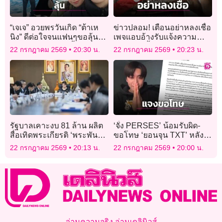
“เจเจ” อวยพรวันเกิด “ต้าเห
ข่าวปลอม! เตือนอย่าหลงเชื่อ
นิง” ดีต่อใจจนแฟนๆขอลุ้นให้
เพจแอบอ้างรับแจ้งความ
กลับมารักกันอีกครั้ง!
ออนไลน์ ย้ำมีเพียง ‘สายด่วน
22 กรกฎาคม 2569
20:30 น.
22 กรกฎาคม 2569
20:23 น.
1441-เว็บไซต์’
รัฐบาลเคาะงบ 81 ล้าน ผลิต
‘จั๋ง PERSES’ น้อมรับผิด-
สื่อเทิดพระเกียรติ ‘พระพันปี
ขอโทษ ‘ยอนจุน TXT’ หลัง
หลวง’
ปล่อยภาพโปรโมตโซโล่
22 กรกฎาคม 2569
20:13 น.
22 กรกฎาคม 2569
20:00 น.
คล้าย ยันไร้เจตนาก็อปปี้
อ่านความจริง อ่านเดลินิวส์