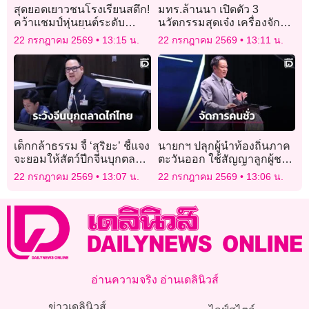
สุดยอดเยาวชนโรงเรียนสตึก!
มทร.ล้านนา เปิดตัว 3
คว้าแชมป์หุ่นยนต์ระดับ
นวัตกรรมสุดเจ๋ง เครื่องจักร
ประเทศ สร้างชื่อด้าน
ต้นแบบยกระดับเกษตรและ
22 กรกฎาคม 2569
13:15 น.
22 กรกฎาคม 2569
13:11 น.
นวัตกรรมและเทคโนโลยี
สมุนไพรไทย
เด็กกล้าธรรม จี้ ‘สุริยะ’ ชี้แจง
นายกฯ ปลุกผู้นำท้องถิ่นภาค
จะยอมให้สัตว์ปีกจีนบุกตลาด
ตะวันออก ใช้สัญญาลูกผู้ชาย
ไทยหรือไม่
จากรัฐบาลว่าจะเป็นแบ๊ก
22 กรกฎาคม 2569
13:07 น.
22 กรกฎาคม 2569
13:06 น.
จัดการคนชั่ว
อ่านความจริง อ่านเดลินิวส์
ข่าวเดลินิวส์