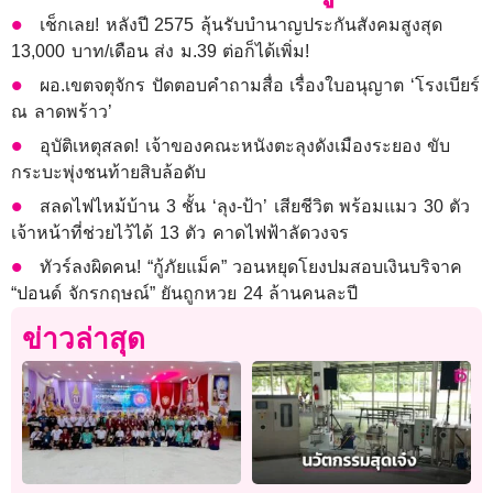
เช็กเลย! หลังปี 2575 ลุ้นรับบำนาญประกันสังคมสูงสุด
13,000 บาท/เดือน ส่ง ม.39 ต่อก็ได้เพิ่ม!
ผอ.เขตจตุจักร ปัดตอบคำถามสื่อ เรื่องใบอนุญาต ‘โรงเบียร์
ณ ลาดพร้าว’
อุบัติเหตุสลด! เจ้าของคณะหนังตะลุงดังเมืองระยอง ขับ
กระบะพุ่งชนท้ายสิบล้อดับ
สลดไฟไหม้บ้าน 3 ชั้น ‘ลุง-ป้า’ เสียชีวิต พร้อมแมว 30 ตัว
เจ้าหน้าที่ช่วยไว้ได้ 13 ตัว คาดไฟฟ้าลัดวงจร
ทัวร์ลงผิดคน! “กู้ภัยแม็ค” วอนหยุดโยงปมสอบเงินบริจาค
“ปอนด์ จักรกฤษณ์” ยันถูกหวย 24 ล้านคนละปี
ข่าวล่าสุด