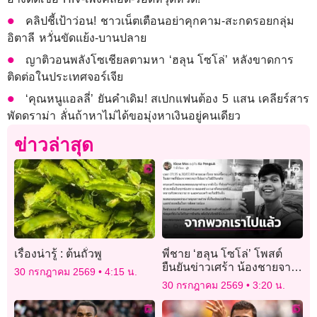
คลิปชี้เป้าว่อน! ชาวเน็ตเตือนอย่าคุกคาม-สะกดรอยกลุ่ม
อิตาลี หวั่นขัดแย้ง-บานปลาย
ญาติวอนพลังโซเชียลตามหา ‘ฮลุน โซโล่’ หลังขาดการ
ติดต่อในประเทศจอร์เจีย
‘คุณหนูแอลลี่’ ยันคำเดิม! สเปกแฟนต้อง 5 แสน เคลียร์สาร
พัดดราม่า ลั่นถ้าหาไม่ได้ขอมุ่งหาเงินอยู่คนเดียว
ข่าวล่าสุด
เรื่องน่ารู้ : ต้นถั่วพู
พี่ชาย ‘ฮลุน โซโล่’ โพสต์
ยืนยันข่าวเศร้า น้องชายจาก
30 กรกฎาคม 2569
4:15 น.
พวกเราไปอย่างไม่มีวันกลับ
30 กรกฎาคม 2569
3:20 น.