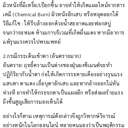
ผิวหนังที่มีเหงื่อ/เปียกชื้น อาจทำให้เกิดแผลไหม้จากสาร
เคมี (Chemical Burn) ผิวหนังอักเสบ หรือหลุดลอกได้
วิธีแก้ไข : ให้รีบล้างออกด้วยน้ำสะอาดและฟอกสบู่
จนกว่าจะหมด ห้ามเกาบริเวณที่เกิดผื่นแดง หากมีอาการ
แพ้รุนแรงควรไปพบแพทย์
2.กรณีกระเด็นเข้าตา (อันตรายมาก)
อันตราย: ฤทธิ์ความเป็นด่างของฝุ่นผงซีเมนต์จะทำ
ปฏิกิริยากับน้ำตา ก่อให้เกิดการระคายเคืองอย่างรุนแรง 
แสบตา ตาแดง เยื่อบุตาอักเสบ และหากล้างออกไม่ทัน
ท่วงที อาจทำให้กระจกตาเป็นแผลลึก หรือส่งผลร้ายแรง
ถึงขั้นสูญเสียการมองเห็นได้
อย่างไรก็ตาม เหตุการณ์ดังกล่าวจึงถูกวิพากษ์วิจารณ์
อย่างหนักในโลกออนไลน์ หลายคนมองว่าเป็นพฤติกรรม