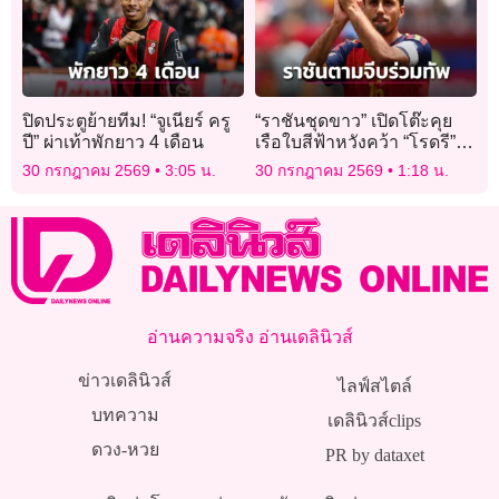
ปิดประตูย้ายทีม! “จูเนียร์ ครู
“ราชันชุดขาว” เปิดโต๊ะคุย
ปี” ผ่าเท้าพักยาว 4 เดือน
เรือใบสีฟ้าหวังคว้า “โรดรี”
ร่วมทัพ
30 กรกฎาคม 2569
3:05 น.
30 กรกฎาคม 2569
1:18 น.
อ่านความจริง อ่านเดลินิวส์
ข่าวเดลินิวส์
ไลฟ์สไตล์
บทความ
เดลินิวส์clips
ดวง-หวย
PR by dataxet