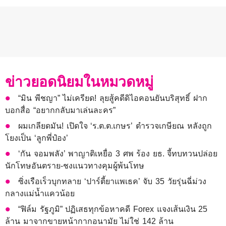
ข่าวยอดนิยมในหมวดหมู่
“มิน พีชญา” ไม่เครียด! ลุยสู้คดีดิไอคอนยันบริสุทธิ์ ฝาก
บอกสื่อ “อยากกลับมาเล่นละคร”
ผมเกลียดมัน! เปิดใจ ‘ร.ต.ต.เกษร’ ตำรวจเกษียณ หลังถูก
โยงเป็น ‘ลูกพี่ป๋อง’
‘กัน จอมพลัง’ พาญาติเหยื่อ 3 ศพ ร้อง ยธ. จี้ทบทวนปล่อย
นักโทษอันตราย-ชงแนวทางคุมผู้พ้นโทษ
ซิ่งเรือเร็วบุกทลาย ‘ปาร์ตี้ยาแพเธค’ จับ 35 วัยรุ่นฉี่ม่วง
กลางแม่น้ำแควน้อย
“ฟิล์ม รัฐภูมิ” ปฏิเสธทุกข้อหาคดี Forex แจงเส้นเงิน 25
ล้าน มาจากขายหน้ากากอนามัย ไม่ใช่ 142 ล้าน