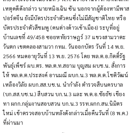
เหตุคดีดังกล่าว นายหมิงเฉิน ซัน นอกจากผู้ต้องหามีพาส
ปอร์ตจีน ยังมีบัตรประจำตัวคนซึ่งไม่มีสัญชาติไทย หรือ
บัตรประจำตัวสีชมพู (คนต่างด้าวเข้าเมือง) ระบุที่อยู่ 
บ้านเลขที่ 49/458 ซอยหทัยราษฎร์ 37 แขวงสามวาตะ
วันตก เขตคลองสามวา กทม. วันออกบัตร วันที่ 14 พ.ย. 
2566 หมดอายุวันที่ 13 พ.ย. 2576 โดย พล.ต.อ.กิตติ์รัฐ 
พันธุ์เพ็ชร์ ผบ.ตร. พล.ต.ท.สยาม บุญสม ผบช.น. สั่งการ
ให้ พล.ต.ต.ประสงค์ อานมณี ผบก.น.3 พล.ต.ต.โชติวัฒน์ 
เหลืองวิลัย ผบก.สส.บช.น. นำกำลัง ตำรวจสืบนครบาล 
(บก.สส.บช.น.) สืบสวน บก.น.3 และ พ.ต.อ.ชัยธัช เชียง
ทา ผกก.กลุ่มงานสอบสวน บก.น.3 รรท.ผกก.สน.นิมิตร
ใหม่ เข้าตรวจสอบบ้านหลังดังกล่าวเมื่อคืนวันที่ (8 พ.ค.) 
ที่ผ่านมา