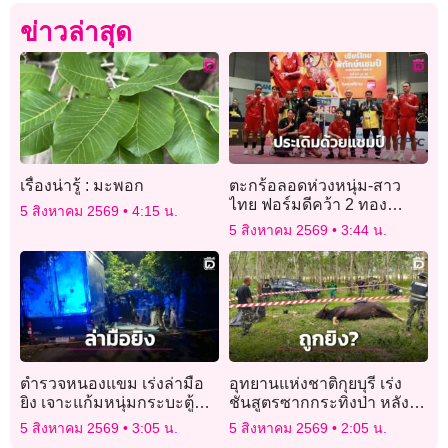
ข่าวล่าสุด
เรื่องน่ารู้ : มะพอก
ตะกร้อลอดห่วงหนุ่ม-สาว
ไทย ฟอร์มดีคว้า 2 ทอง
5 สิงหาคม 2569
4:15 น.
ประเดิมศึกชิงแชมป์โลก “คิง
5 สิงหาคม 2569
3:44 น.
ส์คัพ 2026”
ตำรวจหนองแขม เร่งล่ามือ
อุทยานแห่งชาติกุยบุรี เร่ง
ยิง เจาะแก้มหนุ่มกระบะตู้ทึบ
ชันสูตรซากกระทิงป่า หลัง
เสียชีวิตปริศนา
พบรอยคล้ายกระสุนปืน
5 สิงหาคม 2569
3:05 น.
5 สิงหาคม 2569
2:05 น.