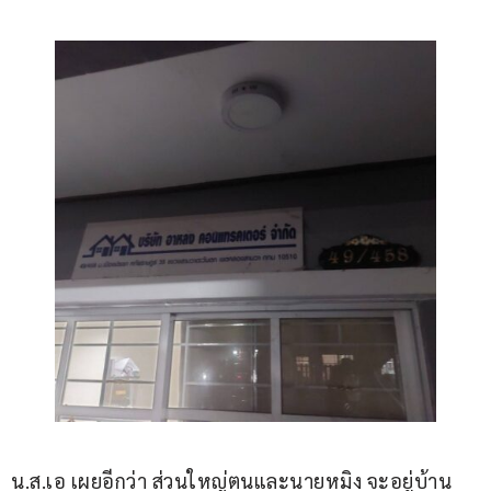
น.ส.เอ เผยอีกว่า ส่วนใหญ่ตนและนายหมิง จะอยู่บ้าน