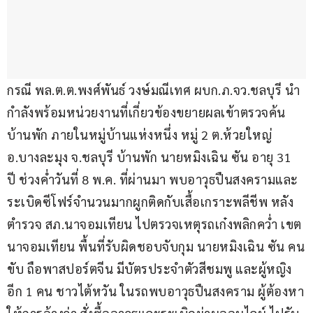
กรณี พล.ต.ต.พงศ์พันธ์ วงษ์มณีเทศ ผบก.ภ.จว.ชลบุรี นำ
กำลังพร้อมหน่วยงานที่เกี่ยวข้องขยายผลเข้าตรวจค้น
บ้านพัก ภายในหมู่บ้านแห่งหนึ่ง หมู่ 2 ต.ห้วยใหญ่ 
อ.บางละมุง จ.ชลบุรี บ้านพัก นายหมิงเฉิน ซัน อายุ 31 
ปี ช่วงค่ำวันที่ 8 พ.ค. ที่ผ่านมา พบอาวุธปืนสงครามและ
ระเบิดซีโฟร์จำนวนมากผูกติดกับเสื้อเกราะพลีชีพ หลัง
ตำรวจ สภ.นาจอมเทียน ไปตรวจเหตุรถเก๋งพลิกคว่ำ เขต
นาจอมเทียน พื้นที่รับผิดชอบจับกุม นายหมิงเฉิน ซัน คน
ขับ ถือพาสปอร์ตจีน มีบัตรประจำตัวสีชมพู และผู้หญิง
อีก 1 คน ชาวไต้หวัน ในรถพบอาวุธปืนสงคราม ผู้ต้องหา