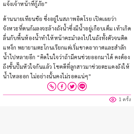
แจ้งเจ้าหน้าที่กู้ภัย”
ด้านนายเทียนชัย ซึ่งอยู่ในสภาพอิดโรย เปิดเผยว่า 
จังหวะที่ตนก้มลงจะล้างถังน้ำซึ่งมีน้ำอยู่เกือบเต็ม เท้าเกิด
ลื่นกับพื้นห้องน้ำทำให้หน้าคะมำลงไปในถังทั้งตัวจนติด
แหง็ก พยายามตะโกนเรียกแต่เริ่มขาดอากาศและสำลัก
น้ำไปหลายอึก “คิดในใจว่าถ้ามีคนช่วยออกมาได้ คงต้อง
ถึงขั้นปั๊มหัวใจกันแล้ว โชคดีที่ลูกสาวมาช่วยตะแคงถังให้
น้ำไหลออก ไม่อย่างนั้นคงไม่รอดแน่ๆ”
1 ครั้ง