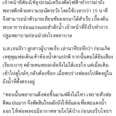
เจ้าหน้าที่ต้องใช้อุปกรณ์เครื่องตัดไฟฟ้าทำการผ่าถัง
พลาสติกด้วยความระมัดระวัง โดยใช้เวลากว่า 15 นาที 
จึงสามารถนำตัวนายเทียนชัยออกมาได้สำเร็จ เบื้องต้น
พบอาการอ่อนแรงและสำลักน้ำ เจ้าหน้าที่จึงรีบทำการ
ปฐมพยาบาลก่อนนำส่งโรงพยาบาล
น.ส.เจนจิรา ลูกสาวผู้บาดเจ็บ เล่านาทีระทึกว่า ก่อนเกิด
เหตุคุณพ่อเดินเข้าห้องน้ำตามปกติ จากนั้นตนได้ยินเสียง
เรียกเบาๆ คล้ายคนหยอกล้อจึงไม่ได้เอะใจ แต่เมื่อเดิน
เข้าไปดูใกล้ๆ กลับต้องช็อก เมื่อพบร่างพ่อลงไปติดอยู่ใน
ถังน้ำที่ตั้งตรงอยู่
“ตอนนั้นพยายามดึงพ่อขึ้นมาแต่ดึงไม่ไหว เพราะตัวพ่อ
ติดแน่นมาก จึงตัดสินใจผลักถังให้ล้มลงเพื่อตะแคงน้ำ
ออก ให้พ่อพอจะมีอากาศหายใจได้บ้าง ก่อนจะรีบโทรฯ 