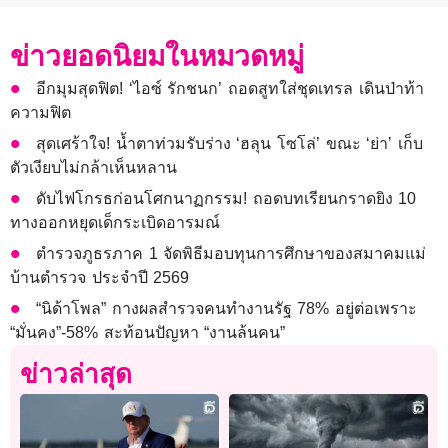
ข่าวยอดนิยมในหมวดหมู่
อีกมุมสุดฟิต! ‘ไอซ์ รักชนก’ ถอดสูทใส่ชุดเทรล เดินป่าท้า
ความฟิต
สุดเศร้าใจ! น้ำตาท่วมรับร่าง ‘ฮลุน โซโล่’ ขณะ ‘ย่า’ เก็บ
ตัวเงียบไม่กล้าเห็นหลาน
ดับไฟโกรธก่อนโศกนาฏกรรม! ถอดบทเรียนกราดยิง 10
ทางออกหยุดเด็กระเบิดอารมณ์
ตำรวจภูธรภาค 1 จัดพิธีมอบทุนการศึกษาของสมาคมแม่
บ้านตำรวจ ประจำปี 2569
“นิด้าโพล” กางผลสำรวจคนทำงานรัฐ 78% อยู่ต่อเพราะ
“มั่นคง”-58% สะท้อนปัญหา “งานล้นคน”
ข่าวล่าสุด