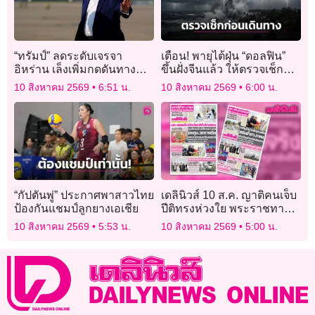
“ทรัมป์” ลดระดับเจรจา
เตือน! พายุไต้ฝุ่น “ดอลฟิน”
อิหร่าน เล็งเพิ่มกดดันทาง
ขึ้นฝั่งจีนแล้ว ให้ตรวจเช็ก
เศรษฐกิจ
สภาพอากาศก่อนเดินทาง
10 สิงหาคม 2569
6:51 น.
10 สิงหาคม 2569
6:00 น.
“กัปตันพู่” ประกาศพาสาวไทย
เดลินิวส์ 10 ส.ค. ญาติคนเจ็บ
ป้องกันแชมป์ลูกยางเอเชีย
ปีติทรงห่วงใย พระราชทาน
แจกันดอกไม้ เหตุม.3 กราด
10 สิงหาคม 2569
5:53 น.
10 สิงหาคม 2569
5:00 น.
ยิง