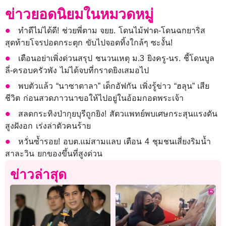
ข่าวยอดนิยมในหมวดหมู่
ทำดีไม่ได้ดี! ช่วยพี่ตาม จยย. โดนไม้ฟาด-โดนฉกยาริส
สุดท้ายโจรปอดกระตุก ขับไปจอดทิ้งใกล้ๆ ซะงั้น!
เตือนอย่าเพิ่งด่วนสรุป ชนวนเหตุ ม.3 ยิงครู-นร. ชี้โดนบูล
ลี่-ครอบครัวพัง ไม่ได้จบที่กราดยิงเสมอไป
พบตัวแล้ว “นาซาตาลา” เด็กอัฟกัน เพิ่งรู้ข่าว “ฮลุน” เสีย
ชีวิต ก่อนสวดภาวนาขอให้ไปอยู่ในอ้อมกอดพระเจ้า
สลดกระทิงป่ากุยบุรีถูกยิง! สัตวแพทย์พบเศษกระสุนแรงดัน
สูงฝังอก เร่งล่าตัวคนร้าย
หวั่นซ้ำรอย! อบต.แม่สามแลบ เตือน 4 ชุมชนเสี่ยงริมน้ำ
สาละวิน ยกของขึ้นที่สูงด่วน
ข่าวล่าสุด