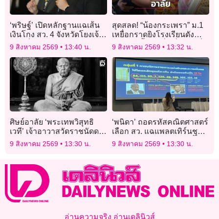
‘พริษฐ์’ เปิดหลักฐานแฉเส้น
สุดสลด! “น้องกระเพรา” ม.1
เงินโกง สว. 4 จังหวัดโยงเจ้า
เหยื่อกราดยิงโรงเรียนดัง
หน้าที่ กกต. รับ 8.6 แสนบาท
นนทบุรี สิ้นใจเพิ่มเป็นรายที่ 9
9 สิงหาคม 2569
13:40 น.
9 สิงหาคม 2569
13:32 น.
ตั้งศพวัดลาดปลาดุก
ศิษย์อาลัย ‘พระเทพวิสุทธิ
‘พนิดา’ ถอดรหัสคณิตศาสตร์
เวที’ เจ้าอาวาสวัดราชนัดดา
เลือก สว. แฉแพลตเทิร์นชุด
ราม มรณภาพแล้ว สิริอายุ
เดียวกันดัน 6-7 คนฉลุย จี้
9 สิงหาคม 2569
13:30 น.
9 สิงหาคม 2569
13:30 น.
90 ปี
กกต. เคลียร์หลักฐาน
อ่านความจริง อ่านเดลินิวส์