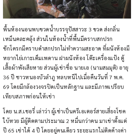
พื้นห้องนอนพบขวดน้ำบรรจุปัสสาวะ 3 ขวด ส่งกลิ่น
เหม็นคละคลุ้ง ส่วนในห้องน้ำที่พื้นมีคราบสกปรก 
ชักโครกมีคราบดำสกปรกไม่ทำความสะอาด ที่ผนังห้องมี
หยากไย่เกาะเต็มเพดาน ฝาผนังห้อง โต๊ะเครื่องแป้ง ตู้
เสื้อผ้าพังเสียหาย ส่วนผู้เช่าชื่อ นายเอ (นามสมมุติ) อายุ 
36 ปี ชาวหนองบัวลำภู หลบหนีไปเมื่อคืนวันที่ 7 พ.ค. 
69 โดยมีกล้องวงจรปิดเป็นหลักฐาน และมีภาพเปรียบ
เทียบสภาพก่อนให้เช่า
โดย น.ส.เชอรี่ เล่าว่า ผู้เช่าเป็นครีเอเตอร์สายเสี่ยงโชค 
ใบ้หวย มีผู้ติดตามประมาณ 2 หมื่นกว่าคน มาเช่าตั้งแต่
ปี 65 เช่าได้ 4 ปี โดยอยู่คนเดียว ระยะแรกไม่ติดค้างค่า