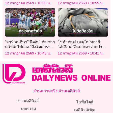
ปฏิเสธปมเมียน้อย สาปแช่ง
ต่อยอดไอเดียธุรกิจ เจรจา
12 กรกฎาคม 2569
10:55 น.
12 กรกฎาคม 2569
10:55 น.
คนใส่ร้ายให้วิบัติล่มจม
ธุรกิจ 500 ล้าน
“อาร์เจนตินา” หืดจับ! ต่อเวลา
ไขคำตอบ! เหตุใด ‘พยาธิ
คว้าชัยไปดวล “สิงโตคำราม”
ไส้เดือน’ จึงออกมาจากปาก
รอบรองชนะเลิศ
ได้ ปมเคสเด็กอาเจียนรุนแรง
12 กรกฎาคม 2569
10:45 น.
12 กรกฎาคม 2569
10:41 น.
ก่อนจะพบพยาธิ
อ่านความจริง อ่านเดลินิวส์
ข่าวเดลินิวส์
ไลฟ์สไตล์
บทความ
เดลินิวส์clips