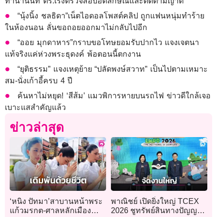
ท่าน้ำนนท์ ตร.เร่งตรวจสอบอัตลักษณ์และติดตามญาติ
“นุ้งนิ้ง ชลธิดา”เน็ตไอดอลโพสต์คลิป ถูกแฟนหนุ่มทำร้าย
ในห้องนอน ลั่นขอถอยออกมาไม่กลับไปอีก
“ออย มุกดาหาร”กราบขอโทษยอมรับปากไว แจงเจตนา
แท้จริงแค่ห่วงพระธุดงค์ พ้อตอนนี้ตกงาน
“ยุติธรรม” แจงเหตุย้าย “ปลัดพงษ์สวาท” เป็นไปตามเหมาะ
สม-นั่งเก้าอี้ครบ 4 ปี
ค้นหาไม่หยุด! ‘สีส้ม’ แมวพิการหายบนรถไฟ ข่าวดีใกล้เจอ
เบาะแสสำคัญแล้ว
ข่าวล่าสุด
‘หนิง ปัทมา’สาบานหน้าพระ
พาณิชย์ เปิดยิ่งใหญ่ TCEX
แก้วมรกต-ศาลหลักเมือง
2026 ชูทรัพย์สินทางปัญญา