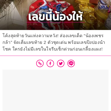
โค้งสุดท้ายวันแห่งความหวัง! ส่องเลขเด็ด “น้องเพชร
กล้า” จัดเต็มเลขท้าย 2 ตัวชุดเด่น พร้อมเลขปิงปองนำ
โชค ใครยังไม่มีเลขในใจรีบเช็กด่วนก่อนเกลี้ยงแผง!