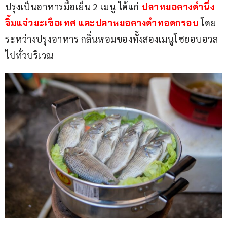
ปรุงเป็นอาหารมื้อเย็น 2 เมนู ได้แก่ 
ปลาหมอคางดำนึ่ง
จิ้มแจ่วมะเขือเทศ และปลาหมอคางดำทอดกรอบ 
โดย
ระหว่างปรุงอาหาร กลิ่นหอมของทั้งสองเมนูโชยอบอวล
ไปทั่วบริเวณ