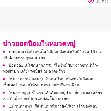
10 ครั้ง
ข่าวยอดนิยมในหมวดหมู่
คอหวยตาโต! เลขเด็ด “เสือตกถังพลังเงินดี” งวด 16 ก.ค.
69 ปล่อยครบชุดเด่น-รอง
ย้อนรอย 3 โศกนาฏกรรม “ไฟไหม้ผับ” จากซานติก้า-
Mountain Bถึงโรงเบียร์ ณ ลาดพร้าว
‘ทหารพราน’ ตะครุบ 2 หนุ่มไทย ทำงาน ‘แก๊งคอล
เซ็นเตอร์’ หลอกให้รัก พบหมายจับติดตัวเพียบ
‘หมอชาญฤทธิ์’ แจงหลักคัดแยกผู้ป่วย ‘สีดำ-แดง-เหลือง-
เขียว’ เพื่อช่วยชีวิตคนที่ยังมีโอกาสรอด
11 วันตามหา ‘สีส้ม’ แมวพิการยังไร้เงา เจ้าของหอบ