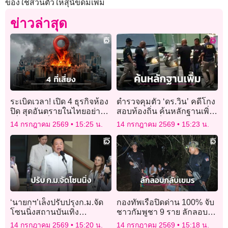
ของใช้ส่วนตัวให้สุนัขดมเพิ่ม
ข่าวล่าสุด
ระเบิดเวลา! เปิด 4 ธุรกิจห้อง
ตำรวจคุมตัว ‘ดร.วิน’ คดีโกง
ปิด สุดอันตรายในไทยอย่า
สอบท้องถิ่น ค้นหลักฐานเพิ่ม
เพิ่งคิดว่าเลี่ยงผับแล้วจะรอด!
หลังให้การเป็นประโยชน์
14 กรกฎาคม 2569
15:25 น.
14 กรกฎาคม 2569
15:23 น.
‘นายกฯ’เล็งปรับปรุงก.ม.จัด
กองทัพเรือปิดด่าน 100% จับ
โซนนิ่งสถานบันเทิง
ชาวกัมพูชา 9 ราย ลักลอบ
สอดคล้องปัจจุบัน ยกนัก
กลับประเทศผ่านช่องทาง
14 กรกฎาคม 2569
15:20 น.
14 กรกฎาคม 2569
15:18 น.