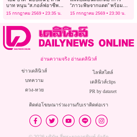
บาท หนุน “ส.กอล์ฟอาชีพ
“ภาวะพิษจากแดด” พร้อม
ไทย” เพื่อร่วมพัฒนาวงการ
แนะวิธีปฐมพยาบาลที่ถูก
15 กรกฎาคม 2569
23:35 น.
15 กรกฎาคม 2569
23:30 น.
กอล์ฟไทย
ต้อง
อ่านความจริง อ่านเดลินิวส์
ข่าวเดลินิวส์
ไลฟ์สไตล์
บทความ
เดลินิวส์clips
ดวง-หวย
PR by dataxet
ติดต่อโฆษณา
ร่วมงานกับเรา
ติดต่อเรา
© 2026 บริษัท สี่พระยาการพิมพ์ จำกัด