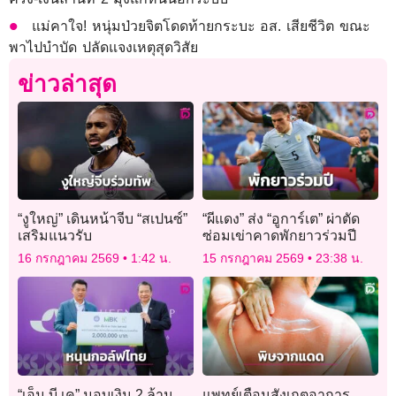
แม่คาใจ! หนุ่มป่วยจิตโดดท้ายกระบะ อส. เสียชีวิต ขณะ
พาไปบำบัด ปลัดแจงเหตุสุดวิสัย
ข่าวล่าสุด
“งูใหญ่” เดินหน้าจีบ “สเปนซ์”
“ผีแดง” ส่ง “อูการ์เต” ผ่าตัด
เสริมแนวรับ
ซ่อมเข่าคาดพักยาวร่วมปี
16 กรกฎาคม 2569
1:42 น.
15 กรกฎาคม 2569
23:38 น.
“เอ็ม บี เค” มอบเงิน 2 ล้าน
แพทย์เตือนสังเกตอาการ