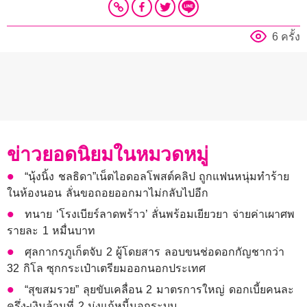
6 ครั้ง
ข่าวยอดนิยมในหมวดหมู่
“นุ้งนิ้ง ชลธิดา”เน็ตไอดอลโพสต์คลิป ถูกแฟนหนุ่มทำร้าย
ในห้องนอน ลั่นขอถอยออกมาไม่กลับไปอีก
ทนาย ‘โรงเบียร์ลาดพร้าว’ ลั่นพร้อมเยียวยา จ่ายค่าเผาศพ
รายละ 1 หมื่นบาท
ศุลกากรภูเก็ตจับ 2 ผู้โดยสาร ลอบขนช่อดอกกัญชากว่า
32 กิโล ซุกกระเป๋าเตรียมออกนอกประเทศ
“สุขสมรวย” ลุยขับเคลื่อน 2 มาตรการใหญ่ ดอกเบี้ยคนละ
ครึ่ง-เงินล้านที่ 2 มุ่งแก้หนี้นอกระบบ