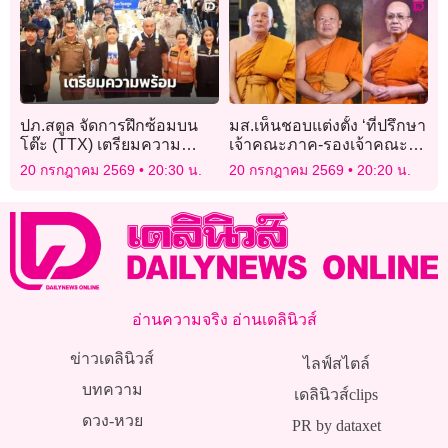
เบื้องหลัง
ปภ.สตูล จัดการฝึกซ้อมบน
มส.เห็นชอบแต่งตั้ง ‘ที่ปรึกษา
โต๊ะ (TTX) เตรียมความ
เจ้าคณะภาค-รองเจ้าคณะก
พร้อมรับมืออุทกภัย
ทม.-รองเจ้าอาวาสวัดอรุณฯ’
20 กรกฎาคม 2569
20:30 น.
20 กรกฎาคม 2569
20:20 น.
อ่านความจริง อ่านเดลินิวส์
ข่าวเดลินิวส์
ไลฟ์สไตล์
บทความ
เดลินิวส์clips
ดวง-หวย
PR by dataxet