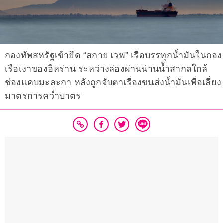
กองทัพสหรัฐเข้ายึด “สกาย เวฟ” เรือบรรทุกน้ำมันในกอง
เรือเงาของอิหร่าน ระหว่างล่องผ่านน่านน้ำสากลใกล้
ช่องแคบมะละกา หลังถูกจับตาเรื่องขนส่งน้ำมันเพื่อเลี่ยง
มาตรการคว่ำบาตร