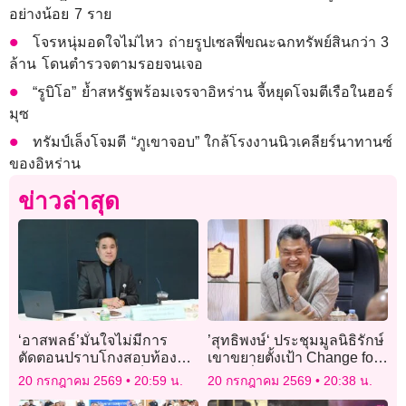
อย่างน้อย 7 ราย
โจรหนุ่มอดใจไม่ไหว ถ่ายรูปเซลฟี่ขณะฉกทรัพย์สินกว่า 3
ล้าน โดนตำรวจตามรอยจนเจอ
“รูบิโอ” ย้ำสหรัฐพร้อมเจรจาอิหร่าน จี้หยุดโจมตีเรือในฮอร์
มุซ
ทรัมป์เล็งโจมตี “ภูเขาจอบ” ใกล้โรงงานนิวเคลียร์นาทานซ์
ของอิหร่าน
ข่าวล่าสุด
‘อาสพลธ์’มั่นใจไม่มีการ
’สุทธิพงษ์‘ ประชุมมูลนิธิรักษ์
ตัดตอนปราบโกงสอบท้องถิ่น
เขาขยายตั้งเป้า Change for
เผย ‘ส.ส.ภูมิใจไทย’ก็อยากรู้
Good ยั่งยืน
20 กรกฎาคม 2569
20:59 น.
20 กรกฎาคม 2569
20:38 น.
ใครคือ ‘บิ๊กบอส’บงการอยู่