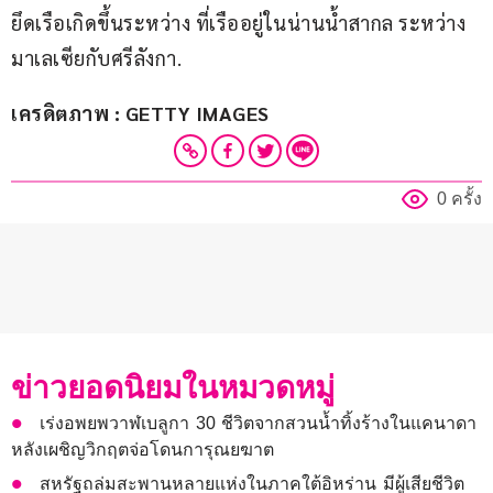
ยึดเรือเกิดขึ้นระหว่าง ที่เรืออยู่ในน่านน้ำสากล ระหว่าง
มาเลเซียกับศรีลังกา.
เครดิตภาพ : GETTY IMAGES
0 ครั้ง
ข่าวยอดนิยมในหมวดหมู่
เร่งอพยพวาฬเบลูกา 30 ชีวิตจากสวนน้ำทิ้งร้างในแคนาดา
หลังเผชิญวิกฤตจ่อโดนการุณยฆาต
สหรัฐถล่มสะพานหลายแห่งในภาคใต้อิหร่าน มีผู้เสียชีวิต