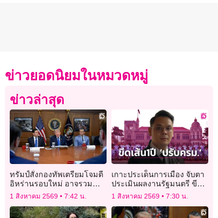
ข่าวยอดนิยมในหมวดหมู่
ข่าวล่าสุด
ทรัมป์สั่งกองทัพเตรียมโจมตี
เกาะประเด็นการเมือง จับตา
อิหร่านรอบใหม่ อาจรวม
ประเมินผลงานรัฐมนตรี ขีด
โครงสร้างพลังงานด้วย
เส้น 1 ปี ‘ปรับครม.’
1 สิงหาคม 2569
7:42 น.
1 สิงหาคม 2569
7:30 น.