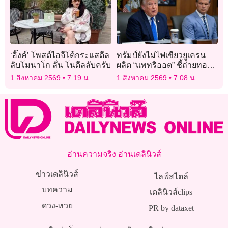
‘อิ๊งค์’ โพสต์ไอจีโต้กระแสดีล
ทรัมป์ยังไม่ไฟเขียวยูเครน
ลับโมนาโก ลั่น โนดีลลับครับ
ผลิต “แพทริออต” ชี้ถ่ายทอด
เทคโนโลยีอาวุธต้อง
1 สิงหาคม 2569
7:19 น.
1 สิงหาคม 2569
7:08 น.
รอบคอบ
อ่านความจริง อ่านเดลินิวส์
ข่าวเดลินิวส์
ไลฟ์สไตล์
บทความ
เดลินิวส์clips
ดวง-หวย
PR by dataxet