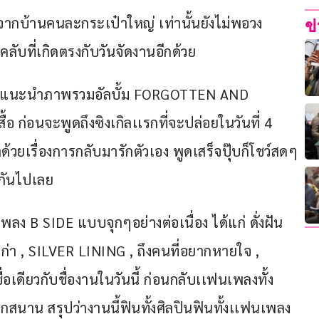
าจากบ้านคนละกระเป๋าใหญ่ เท่านั้นยังไม่พอวง 
ข
ับที่เกิดตรงกับวันจัดงานอีกด้วย
VTR แนะนำภาพรวมอัลบั้ม FORGOTTEN AND 
ื้อ ก่อนจะพูดถึงซิงเกิลเเรกที่จะปล่อยในวันที่ 4 
่ว่าด้วยเรื่องการกลับมารักตัวเอง พูดเสร็จปุ๊บก็โชว์สดๆ
ยกันไปเลย
พลง B SIDE แบบจุกๆอย่างต่อเนื่อง ได้แก่ ดั่งฝัน
ก่า , SILVER LINING , ถึงคนที่อยากหายใจ , 
อเดียวกับชื่องานในวันนี้ ก่อนกลับเเฟนเพลงทั้ง 
กสนาน สรุปว่างานนี้ฟินทั้งศิลปินฟินทั้งเเฟนเพลง