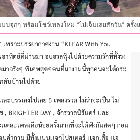
บจุกๆ พร้อมโชว์เพลงใหม่ “ไม่เจ็บเลยสักวัน” ครั้งแ
่น” เพราะบรรยากาศงาน “KLEAR With You 
าทิตย์ที่ผ่านมา อบอวลฟุ้งไปด้วยความรักที่ทั้งวง 
ดมาจริงๆ พิเศษสุดๆคนที่มางานนี้ทุกคนจะได้กระ
้นกลับบ้านไปด้วย
ีเเละบรรเลงไปเลย 5 เพลงรวด ไม่ว่าจะเป็น ไม่
 , BRIGHTER DAY , จักรวาลนิรันดร์ และ 
เเต่ละเพลงคือน้อยครั้งมากที่จะได้ฟังกันสดๆ ก่อน
บคำถาม มีทั้งเเบบเเจกโปสเตอร์ เเจกเสื้อ เเจ