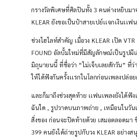
กรางวัลพิเศษที่ศิลปินทั้ง 3 คนต่างหยิบม
KLEAR ยังขอเป็นป๋าสายเปย์เเจกเงินเเฟนคล
ช่วงไฮไลท์สำคัญ เมื่อวง KLEAR เปิด 
FOUND อัลบั้มใหม่ที่มีสัญลักษณ์เป็นรูปผีเส
มิถุนายนนี้ ที่ชื่อว่า “ไม่เจ็บเลยสักวัน” ที
ให้ได้ฟังกันครั้งเเรกในโลกก่อนเพลงปล่อ
และก็มาถึงช่วงสุดท้าย เเฟนเพลงยังได้ฟังเ
ฉันใด , รูปวาดบนภาพถ่าย , เหมือนในวันเ
สิ่งของ ก่อนจะปิดท้ายด้วย เสมอตลอดมา ชื่
399 คนยังได้ถ่ายรูปกับวง KLEAR อย่างสนุ