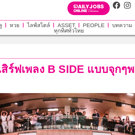
ู
หวย
ไลฟ์สไตล์
ASSET
PEOPLE
บทความ
ทุกทิศทั่วไทย
สิร์ฟเพลง B SIDE แบบจุกๆพร