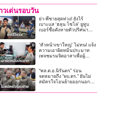
่าวเด่นรอบวัน
ย่า-พี่ชายสุดห่วง! ยังไร้
เบาะแส ‘ฮลุน โซโล่’ ยูทูบ
เบอร์ชื่อดังหายตัวปริศนา
จอร์เจีย
‘หัวหน้าเขาใหญ่’ ไม่ทน! แจ้ง
ความเอาผิดหมิ่นประมาท
เพจชมรมจิตอาสาเพื่อผู้
พิทักษ์ทรัพยากรประเทศไทย
“พล.ต.อ.นิรันดร” ร่อน
จดหมายถึง “ผบ.ตร.” ยันไม่
สมัครใจโอนย้ายออกนอก
หน่วย