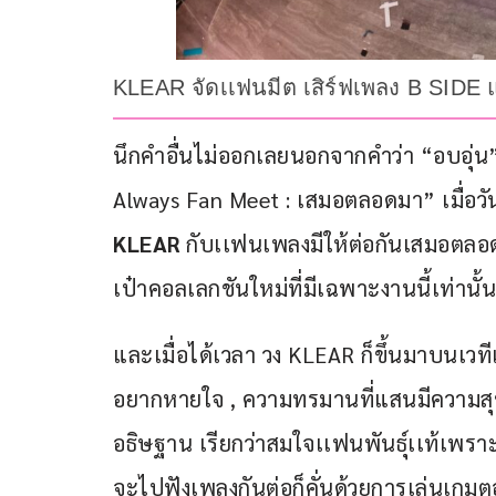
KLEAR จัดเเฟนมีต เสิร์ฟเพลง B SIDE แบ
นึกคำอื่นไม่ออกเลยนอกจากคำว่า “อบอุ
Always Fan Meet : เสมอตลอดมา” เมื่อวันอ
KLEAR 
กับเเฟนเพลงมีให้ต่อกันเสมอตลอ
เป๋าคอลเลกชันใหม่ที่มีเฉพาะงานนี้เท่านั
และเมื่อได้เวลา วง KLEAR ก็ขึ้นมาบนเวท
อยากหายใจ , ความทรมานที่แสนมีความสุข
อธิษฐาน เรียกว่าสมใจเเฟนพันธุ์เเท้เพราะ
จะไปฟังเพลงกันต่อก็คั่นด้วยการเล่นเกมตอ