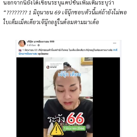
นอกจากนี้ยังได้เขียนระบุแคปชันเพิ่มเติมระบุว่า 
“???????? 1 มิถุนายน 69 เจ๊นุ๊กชอบตัวนี้แต่ถ้ายังไม่พอ 
ใบเต็มเม็ดเดียวเจ๊นุ๊กอยู่ในด้อมตามมาเด้อ 