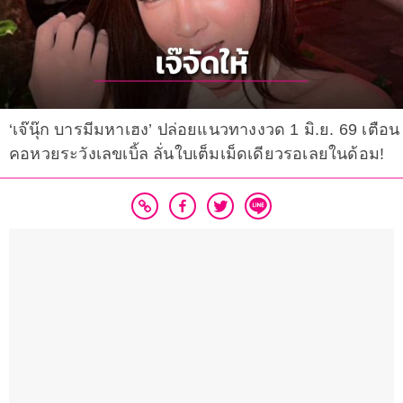
‘เจ๊นุ๊ก บารมีมหาเฮง’ ปล่อยแนวทางงวด 1 มิ.ย. 69 เตือน
คอหวยระวังเลขเบิ้ล ลั่นใบเต็มเม็ดเดียวรอเลยในด้อม!