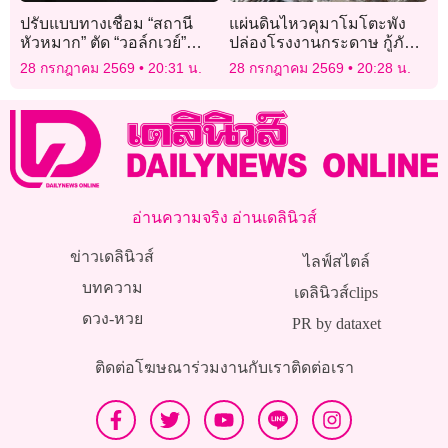
ปรับแบบทางเชื่อม “สถานี
แผ่นดินไหวคุมาโมโตะพัง
หัวหมาก” ตัด “วอล์กเวย์”
ปล่องโรงงานกระดาษ กู้ภัย
เหลือแค่ “สกายวอล์ก”
เร่งค้นหาผู้สูญหาย
28 กรกฎาคม 2569
20:31 น.
28 กรกฎาคม 2569
20:28 น.
อ่านความจริง อ่านเดลินิวส์
ข่าวเดลินิวส์
ไลฟ์สไตล์
บทความ
เดลินิวส์clips
ดวง-หวย
PR by dataxet
ติดต่อโฆษณา
ร่วมงานกับเรา
ติดต่อเรา