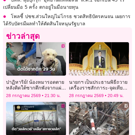
เปลี่ยนมือ 5 ครั้ง ตกอยู่ในมือนายทุน
โพลชี้ ปชช.ส่วนใหญ่ไม่โกรธ ชวดสิทธิบัตรคนจน เผยการ
ได้รับบัตรมีผลทำให้ตัดสินใจหนุนรัฐบาล
ข่าวล่าสุด
ปาฏิหาริย์! น้องหมารอดตาย
นายกฯ เป็นประธานพิธีถวาย
หลังติดใต้ซากตึกพังจากแผ่น
เครื่องราชสักการะ-จุดเทียน
ดินไหวเวเนซุเอลานาน 29
ถวายพระพรชัยมงคลเฉลิม
28 กรกฎาคม 2569
21:30 น.
28 กรกฎาคม 2569
20:49 น.
วัน
พระชนมพรรษาพระบาท
สมเด็จพระเจ้าอยู่หัว