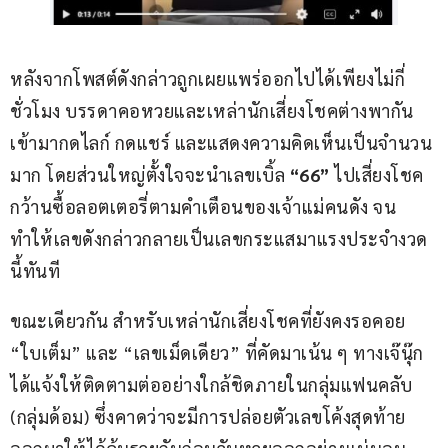
หลังจากโพสต์ดังกล่าวถูกเผยแพร่ออกไปได้เพียงไม่กี่
ชั่วโมง บรรดาคอหวยและเหล่านักเสี่ยงโชคต่างพากัน
เข้ามากดไลก์ กดแชร์ และแสดงความคิดเห็นเป็นจำนวน
มาก โดยส่วนใหญ่ตั้งใจจะนำเลขเบิ้ล 
“66”
 ไปเสี่ยงโชค
กว้านซื้อลอตเตอรี่ตามคำเตือนของเจ้าแม่คนดัง จน
ทำให้เลขดังกล่าวกลายเป็นเลขกระแสมาแรงประจำงวด
นี้ทันที
ขณะเดียวกัน สำหรับเหล่านักเสี่ยงโชคที่ยังคงรอคอย 
“ใบเต็ม” และ “เลขเม็ดเดียว” ที่คัดมาเน้น ๆ ทางเจ๊นุ๊ก
ได้แจ้งให้ติดตามต่ออย่างใกล้ชิดภายในกลุ่มแฟนคลับ 
(กลุ่มด้อม) ซึ่งคาดว่าจะมีการปล่อยตัวเลขโค้งสุดท้าย