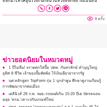
ออกมาให้ได้ลุ้นรวยกันก่อนวันหวยออกอย่างแน่นอน
9 ครั้ง
ข่าวยอดนิยมในหมวดหมู่
1 ปีไม่ลืม! จรวดตกใส่ปั๊ม ปตท. กันทรลักษ์ ทำบุญใหญ่
อุทิศ 8 ชีวิต เจ้าของปั๊มตัดพ้อ ไร้เงินเยียวยาจากรัฐ
นศ.หลักสูตร TopForm รุ่น 1 บุกลำพูน ศึกษาดูงานเรียนรู้
การพัฒนาจากพ่อเมือง
เดลินิวส์ 28 ก.ค. จยย.-รถยนต์เกิน 15-20 ปีเฮ บัตรคนจน
ฉลุย ‘ครม.’เคาะปรับเกณฑ์ใหม่
ปทส. ลุยบุกรุก “อุทยานแหลมสน” ส.ค.1 งอกเป็น 45 ไร่