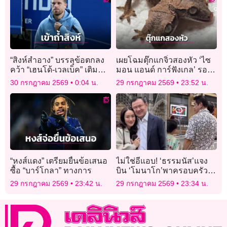
“สิงห์สำอาง” บรรลุข้อตกลง
เผยโฉมตุ๊กแกจิ๋วสองหัว ‘ไซ
คว้า “เฮนโด้-เวลเบ็ค” เติม
มอน แอนด์ การ์ฟังเกล’ รอด
ความเก๋า
ชีวิตครบ 1 เดือน
30 กรกฎาคม 2569
0:04 น.
29 กรกฎาคม 2569
23:52 น.
“หงส์แดง” เตรียมยื่นข้อเสนอ
ไม่ใช่อีแอบ! ‘ธรรมนัส’แจง
ซื้อ “บาร์โกลา” ทางการ
บิน ‘โมนาโก’พาครอบครัว
พักผ่อน ปัดพบ ‘ทักษิณ #ไม่มี
29 กรกฎาคม 2569
23:42 น.
29 กรกฎาคม 2569
23:34 น.
ปฏิญญาMonaco