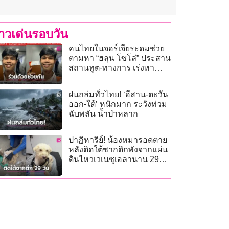
่าวเด่นรอบวัน
คนไทยในจอร์เจียระดมช่วย
ตามหา “ฮลุน โซโล่” ประสาน
สถานทูต-ทางการ เร่งหา
เบาะแสหลังขาดการติดต่อ
ฝนถล่มทั่วไทย! ‘อีสาน-ตะวัน
ออก-ใต้’ หนักมาก ระวังท่วม
ฉับพลัน น้ำป่าหลาก
ปาฏิหาริย์! น้องหมารอดตาย
หลังติดใต้ซากตึกพังจากแผ่น
ดินไหวเวเนซุเอลานาน 29
วัน