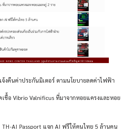
S แจ้งคืนค่าประกันมิเตอร์ ตามนโยบายลดค่าไฟฟ้า
้ติดเชื้อ Vibrio Valnificus ที่มาจากหอยแครงและหอย
รงการ TH-AI Passport แจก AI ฟรีให้คนไทย 5 ล้านคน