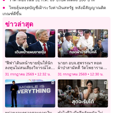
ไทยลุ้นหลุดบัญชีเฝ้าระวังค่าเงินสหรัฐ หลังมีสัญญาณติด
เกณฑ์ดีขึ้น
ข่าวล่าสุด
“ฟีฟา”เดินหน้าขายหุ้นให้นัก
นายก อบจ.สุพรรณฯ ทอด
ลงทุนไม่สนเสียงวิจารณ์โดย
ผ้าป่าสามัคคี วัดโพธาราม
เฉพาะจากยูฟา
ระดมทุนสาธารณประโยชน์
31 กรกฎาคม 2569
12:32 น.
31 กรกฎาคม 2569
12:30 น.
หน่วยงานตรวจสอบการเงิน
ทำไงดี? เมียอึดอัดหนัก ไม่