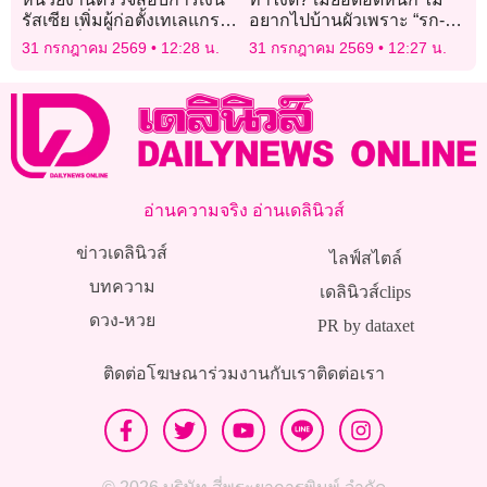
รัสเซีย เพิ่มผู้ก่อตั้งเทเลแกรม
อยากไปบ้านผัวเพราะ “รก-ไม่
ในรายชื่อ “หัวรุนแรง-ผู้
สะอาด” สงสารลูกวัย 7 เดือน
31 กรกฎาคม 2569
12:28 น.
31 กรกฎาคม 2569
12:27 น.
ก่อการร้าย”
ต้องเสี่ยงเชื้อโรค!
อ่านความจริง อ่านเดลินิวส์
ข่าวเดลินิวส์
ไลฟ์สไตล์
บทความ
เดลินิวส์clips
ดวง-หวย
PR by dataxet
ติดต่อโฆษณา
ร่วมงานกับเรา
ติดต่อเรา