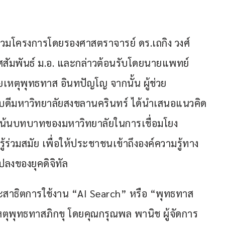
วมโครงการโดยรองศาสตราจารย์ ดร.เถกิง วงศ์
ทศสัมพันธ์ ม.อ. และกล่าวต้อนรับโดยนายแพทย์
หตุพุทธทาส อินทปัญโญ จากนั้น ผู้ช่วย
ารบดีมหาวิทยาลัยสงขลานครินทร์ ได้นำเสนอแนวคิด
ดยเน้นบทบาทของมหาวิทยาลัยในการเชื่อมโยง
่วมสมัย เพื่อให้ประชาชนเข้าถึงองค์ความรู้ทาง
ปลงของยุคดิจิทัล
ะสาธิตการใช้งาน “AI Search” หรือ “พุทธทาส 
ตุพุทธทาสภิกขุ โดยคุณกรุณพล พานิช ผู้จัดการ