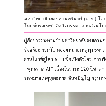
มหาวิทยาลัยสงขลานครินทร์ (ม.อ.) โด
โมกข์กรุงเทพ) จัดกิจกรรม “จากสวนโมกข
ผู้สื่อข่าวรายงานว่า มหาวิทยาลัยสงขลาน
อัจฉริยะ ร่วมกับ หอจดหมายเหตุพุทธทาส
สวนโมกข์สู่โลก AI” เพื่อเปิดตัวโครงการ
“พุทธทาส AI” เนื่องในวาระ 120 ปีชาตกาล
จดหมายเหตุพุทธทาส อินทปัญโญ กรุงเทพ