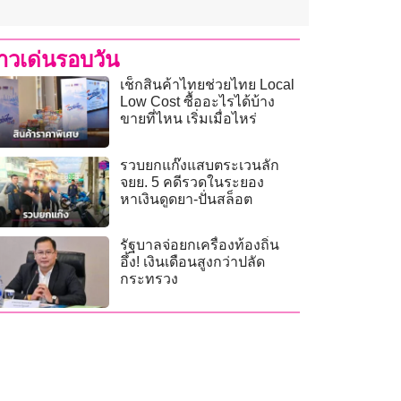
่าวเด่นรอบวัน
เช็กสินค้าไทยช่วยไทย Local
Low Cost ซื้ออะไรได้บ้าง
ขายที่ไหน เริ่มเมื่อไหร่
รวบยกแก๊งแสบตระเวนลัก
จยย. 5 คดีรวดในระยอง
หาเงินดูดยา-ปั่นสล็อต
รัฐบาลจ่อยกเครื่องท้องถิ่น
อึ้ง! เงินเดือนสูงกว่าปลัด
กระทรวง